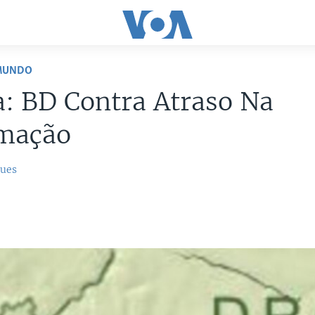
 MUNDO
: BD Contra Atraso Na
imação
gues
0