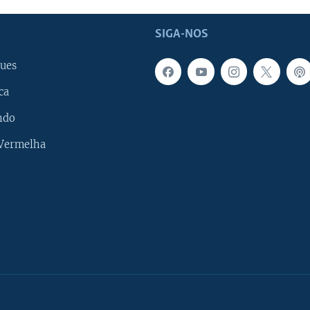
SIGA-NOS
ues
ca
ndo
 Vermelha