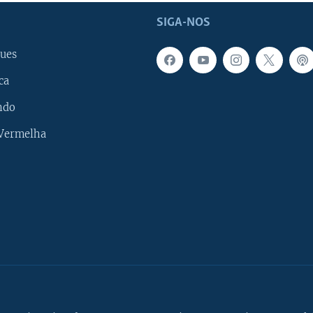
SIGA-NOS
ues
ca
ndo
 Vermelha