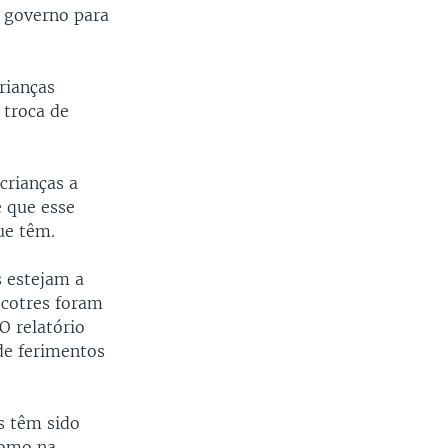
o governo para
rianças
 troca de
crianças a
e que esse
ue têm.
s estejam a
secotres foram
O relatório
 de ferimentos
s têm sido
como na