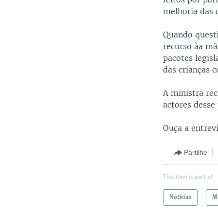
melhoria das c
Quando questi
recurso àa mã
pacotes legisl
das crianças 
A ministra re
actores desse
Ouça a entrev
Partilhe
This item is part of
Notícias
Ma