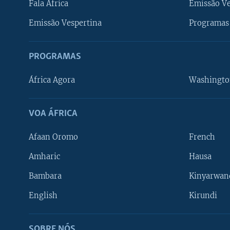
Fala África
Emissão V
Emissão Vespertina
Programas 
PROGRAMAS
África Agora
Washingto
VOA ÁFRICA
Afaan Oromo
French
Amharic
Hausa
Bambara
Kinyarwan
English
Kirundi
SOBRE NÓS