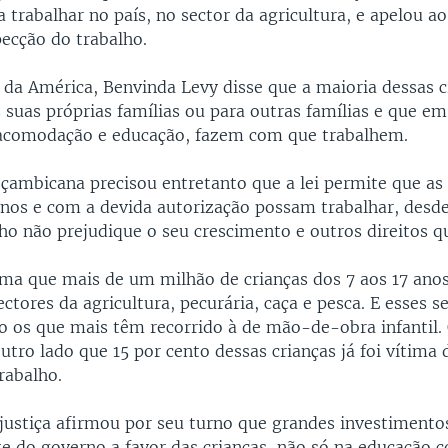
 trabalhar no país, no sector da agricultura, e apelou a
pecção do trabalho.
 da América, Benvinda Levy disse que a maioria dessas c
 suas próprias famílias ou para outras famílias e que em
acomodação e educação, fazem com que trabalhem.
çambicana precisou entretanto que a lei permite que as 
 anos e com a devida autorização possam trabalhar, desd
o não prejudique o seu crescimento e outros direitos q
ma que mais de um milhão de crianças dos 7 aos 17 ano
ectores da agricultura, pecurária, caça e pesca. E esses 
o os que mais têm recorrido à de mão-de-obra infantil. 
utro lado que 15 por cento dessas crianças já foi vítima
rabalho.
 justiça afirmou por seu turno que grandes investimento
rte do governo a favor das crianças, não só na educação 