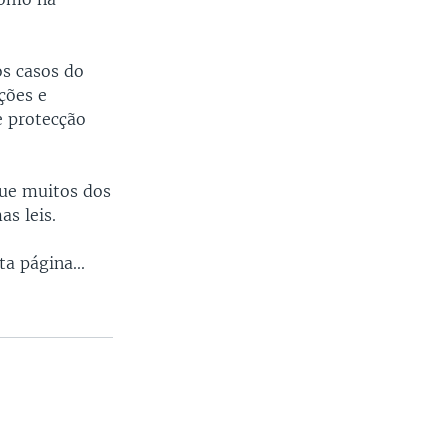
os casos do
ções e
e protecção
que muitos dos
s leis.
a página...