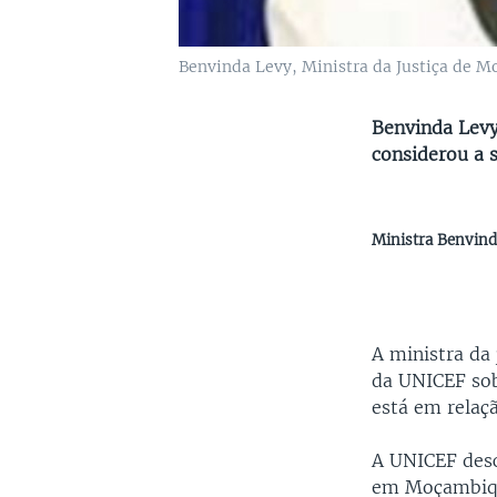
Benvinda Levy, Ministra da Justiça de M
Benvinda Levy
considerou a 
Ministra Benvind
A ministra da
da UNICEF sobr
está em relaçã
A UNICEF desc
em Moçambique