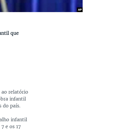
ntil que
 ao relatório
bra infantil
s do país.
lho infantil
7 e os 17