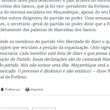
 homem novo para desenvolver o país através do siste
rcelino dos Santos, que já foi vice-presidente da Frelimo
sa do sistema socialista em Moçambique, apesar do seu 
elos outros dirigentes do partido no poder. Uma semana
es, o secretário-geral do partido no poder disse que a F
pletamente das palavras de Marcelino dos Santos.
aúnde os membros do partido têm liberdade de dizer o q
rgãos que veiculam a posição da organização. (
Isto sign
mocracia. Cada membro está livre de dizer o que pensa 
sição do Partido. Essas declarações são do camarada Mar
do partido. Nós não somos uma ilha. Moçambique está a 
ercado. O processo é dinâmico e não estático) –
disse 
al da Frelimo.
Follow us
Imprimir