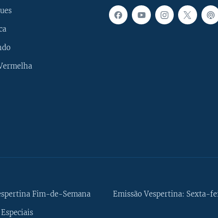
ues
ca
ndo
 Vermelha
espertina Fim-de-Semana
Emissão Vespertina: Sexta-fe
Especiais