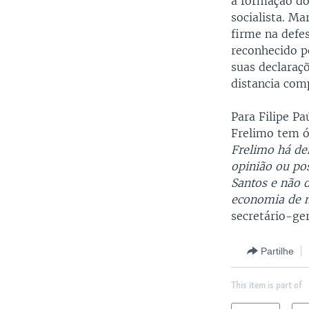
a formação do
socialista. Ma
firme na defe
reconhecido p
suas declaraçõ
distancia com
Para Filipe P
Frelimo tem ó
Frelimo há de
opinião ou po
Santos e não 
economia de m
secretário-ger
Partilhe
This item is part of