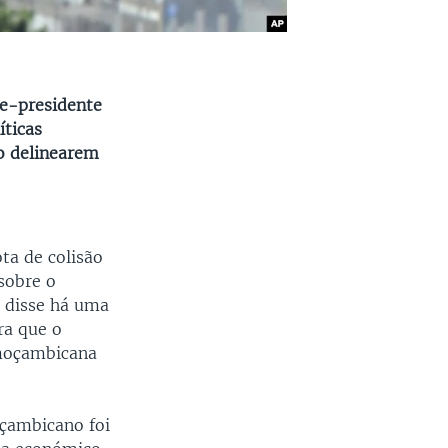
ce-presidente
íticas
o delinearem
ta de colisão
sobre o
 disse há uma
ra que o
 moçambicana
oçambicano foi