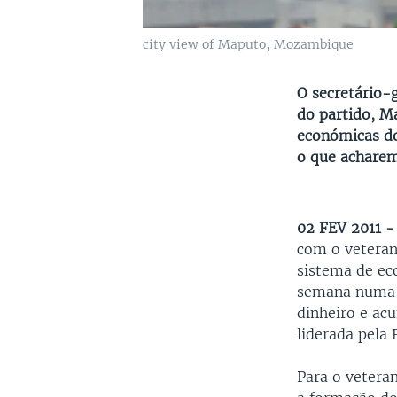
city view of Maputo, Mozambique
O secretário-
do partido, Ma
económicas do
o que acharem
02 FEV 2011 
com o veteran
sistema de e
semana numa p
dinheiro e ac
liderada pela 
Para o vetera