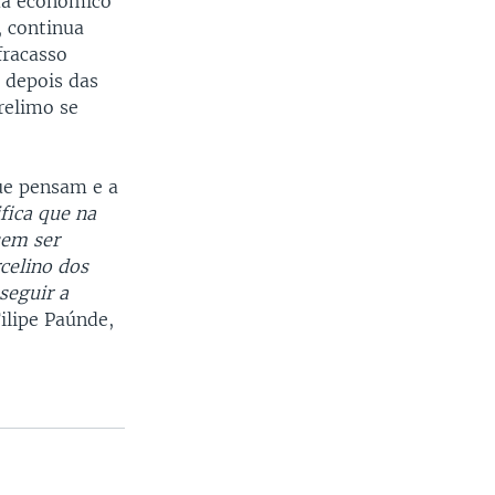
ma económico
, continua
fracasso
 depois das
relimo se
ue pensam e a
ifica que na
sem ser
celino dos
seguir a
Filipe Paúnde,