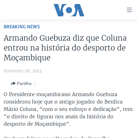
Links
de
Acesso
BREAKING NEWS
Ir
NOTÍCIAS
Armando Guebuza diz que Coluna
para
AFRICA AGORA
ANGOLA
entrou na história do desporto de
artigo
principal
SAÚDE EM FOCO
MOÇAMBIQUE
Moçambique
Ir
VÍDEO
ESTADOS UNIDOS
para
fevereiro 28, 2014
Navegação
ÁUDIO
GUINÉ-BISSAU
VÍDEOS
Partilhe
principal
ENTRETENIMENTO
ÁFRICA E MUNDO
VOA60 ÁFRICA
Ir
O Presidente moçambicano Armando Guebuza
para
BRASIL
VOA 60 CLIMA
considerou hoje que o antigo jogador do Benfica
SIGA-NOS
Pesquisa
Mário Coluna, "com o seu esforço e dedicação", tem
DOSSIERS ESPECIAIS
VOA60 MUNDO
"o direito de figurar nos anais da história do
DESPORTO
PASSADEIRA VERMELHA
desporto de Moçambique".
Línguas