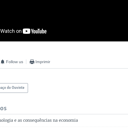
Follow us
Imprimir
paço do Ouvinte
dos
nologia e as consequências na economia