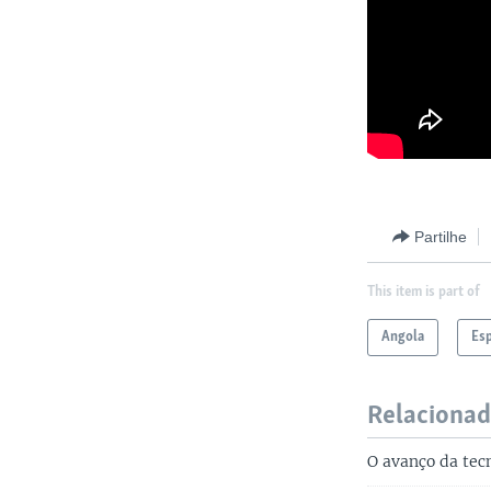
Partilhe
This item is part of
Angola
Es
Relaciona
O avanço da tec