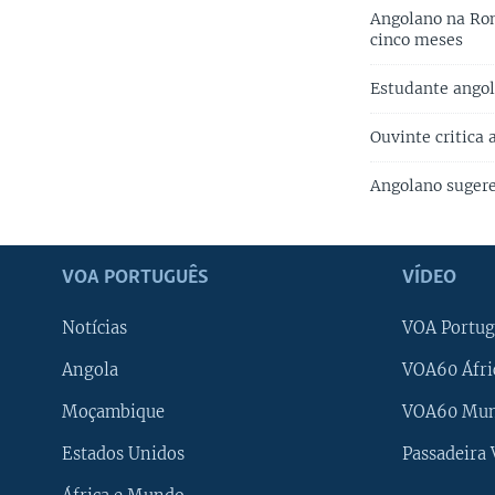
Angolano na Rom
cinco meses
Estudante angol
Ouvinte critica
Angolano sugere
VOA PORTUGUÊS
VÍDEO
Notícias
VOA Portug
Angola
VOA60 Áfri
Moçambique
VOA60 Mu
Estados Unidos
Passadeira