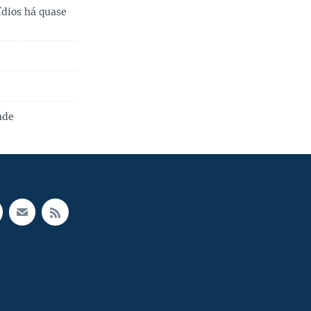
ídios há quase
ade