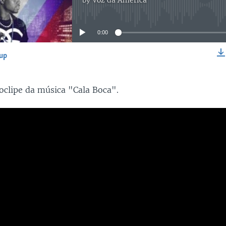
by
Voz da América
No media source currently available
0:00
-up
EMBED
eoclipe da música "Cala Boca".