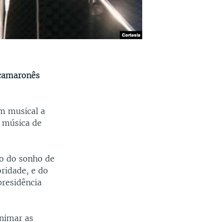
 camaronês
um musical a
a música de
io do sonho de
oridade, e do
presidência
animar as