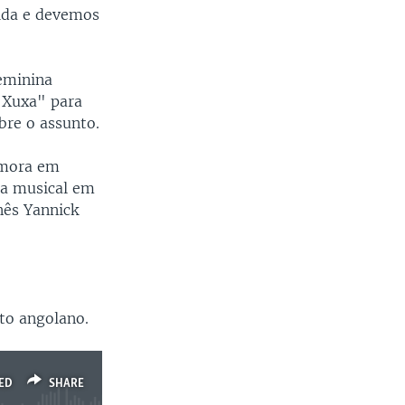
ida e devemos
eminina
 Xuxa" para
bre o assunto.
 mora em
ra musical em
nês Yannick
nto angolano.
ED
SHARE