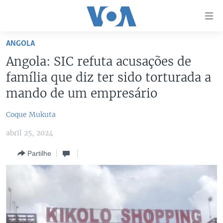
Links
de
Acesso
ANGOLA
Ir
NOTÍCIAS
Angola: SIC refuta acusações de
para
AFRICA AGORA
ANGOLA
família que diz ter sido torturada a
artigo
principal
SAÚDE EM FOCO
MOÇAMBIQUE
mando de um empresário
Ir
VÍDEO
ESTADOS UNIDOS
para
Coque Mukuta
Navegação
ÁUDIO
GUINÉ-BISSAU
VÍDEOS
abril 25, 2024
principal
ENTRETENIMENTO
ÁFRICA E MUNDO
VOA60 ÁFRICA
Ir
Partilhe
para
BRASIL
VOA 60 CLIMA
SIGA-NOS
Pesquisa
DOSSIERS ESPECIAIS
VOA60 MUNDO
DESPORTO
PASSADEIRA VERMELHA
Línguas