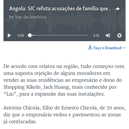
Angola: SIC refuta acusações de família que diz ter sido torturada em concluiu com um empresário em Luanda
by
Voz da América
No media source currently available
0:00
3:31
Faça o Download
De acordo com relatos na região, tudo começou com
uma suposta rejeição de alguns moradores em
vender as suas residências ao empresário e dono do
Shopping Kikolo, Jack Huang, mais conhecido por
“Lin”, para a expansão das suas instalações.
António Chicola, filho de Ernesto Chicola, de 70 anos,
diz que o empresário vedou e pavimentou as zonas
já confiscadas.