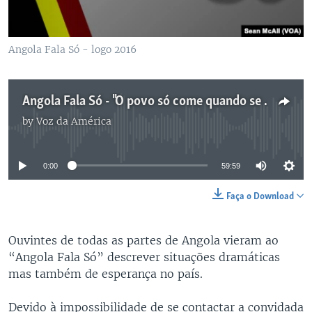
Angola Fala Só - logo 2016
Angola Fala Só - "O povo só come quando se aproximam as eleições"
by
Voz da América
No media source currently available
0:00
59:59
Faça o Download
Ouvintes de todas as partes de Angola vieram ao
“Angola Fala Só” descrever situações dramáticas
mas também de esperança no país.
Devido à impossibilidade de se contactar a convidada