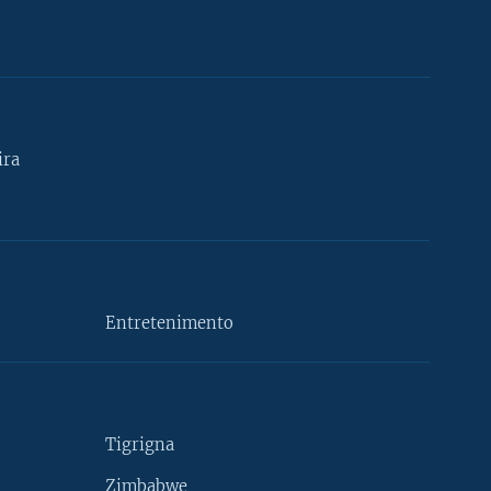
ira
Entretenimento
Tigrigna
Zimbabwe