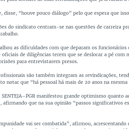
, disse, “houve pouco diálogo” pelo que espera que iss
ões do sindicato centram-se nas questões de carreira pro
trabalho.
lhou as dificuldades com que deparam os funcionários 
e oficiais de diligências terem que se deslocar a pé com 
 prisões para entrevistarem presos.
profissionais são também integram as revindicações, ten
feito notar que “há pessoal há mais de 20 anos na mesma
do SENTEJA–PGR manifestou grande optimismo quanto ao
, afirmando que na sua opinião “passos significativos es
impunidade vai ser combatida”, afirmou, acrescentando 