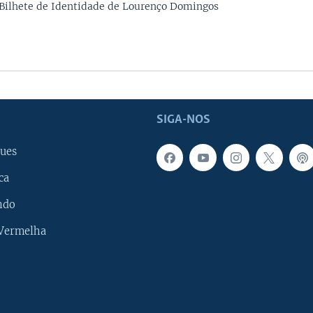
 Bilhete de Identidade de Lourenço Domingos
SIGA-NOS
ues
ca
ndo
 Vermelha