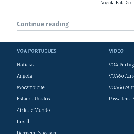
Angola Fala Só:
Continue reading
VOA PORTUGUÊS
VÍDEO
Notícias
VOA Portug
Angola
VOA60 Áfri
Moçambique
VOA60 Mu
Estados Unidos
Passadeira
África e Mundo
Brasil
Dossiers Especiais