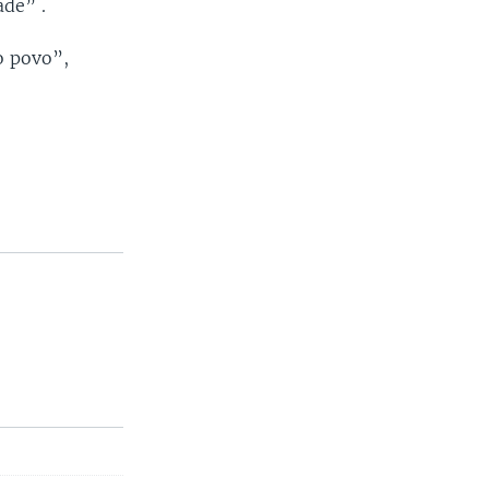
de” .
o povo”,