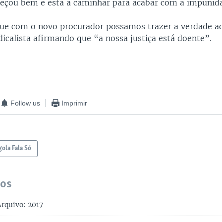
çou bem e está a caminhar para acabar com a impunida
e com o novo procurador possamos trazer a verdade a
dicalista afirmando que “a nossa justiça está doente”.
Follow us
Imprimir
ola Fala Só
dos
Arquivo: 2017