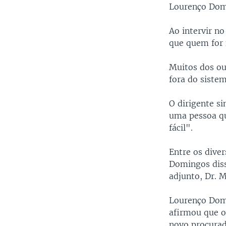
Lourenço Dom
Ao intervir n
que quem for 
Muitos dos ou
fora do sistem
O dirigente si
uma pessoa qu
fácil".
Entre os dive
Domingos diss
adjunto, Dr. M
Lourenço Domi
afirmou que o
novo procurad