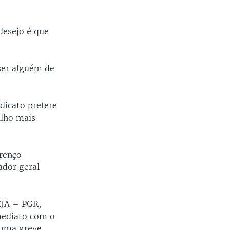
desejo é que
ser alguém de
ndicato prefere
alho mais
renço
ador geral
EJA – PGR,
mediato com o
 uma greve.