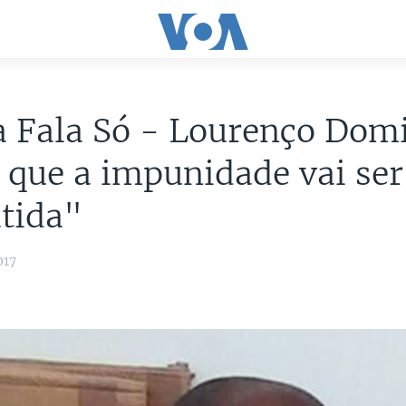
a Fala Só - Lourenço Dom
 que a impunidade vai ser
tida"
017