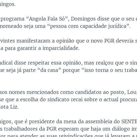
ingos.
o programa “Angola Fala Só”, Domingos disse que o seu 
nomeado seja uma “pessoa com capacidade jurídica”.
vintes manifestaram a opinião que o novo PGR deveria 
a para garantir a imparcialidade.
ndical disse respeitar essa opinião, mas realçou que o si
e seja já parte “da casa” porque "isso torna o seu trab
rsos nomes mencionados como candidatos ao posto, Lou
e que a escolha do sindicato recai sobre o actual procur
ota Liz.
gos, que é presidente da mesa da assembleia do SENT
s trabalhadores da PGR esperam que haja um diálogo i
or para atender as suas reivindicações que já levaram a