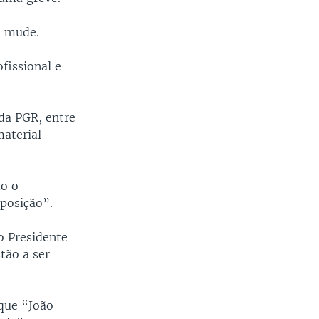
o mude.
fissional e
da PGR, entre
material
do o
 posição”.
 Presidente
tão a ser
que “João