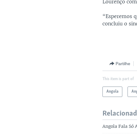
Lourenço come
“Esperemos qu
concluiu o sin
Partilhe
This item is part of
Angola
Ang
Relaciona
Angola Fala Só 