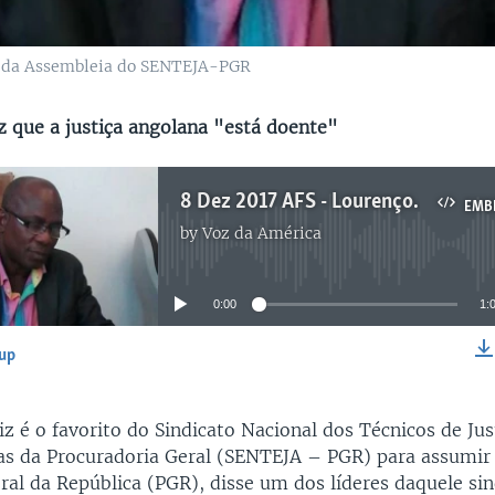
a da Assembleia do SENTEJA-PGR
iz que a justiça angolana "está doente"
8 Dez 2017 AFS - Lourenço Domingos: "Creio que a impunidade vai ser combatida"
EMB
by
Voz da América
No media source currently available
0:00
1:
-up
EMBED
z é o favorito do Sindicato Nacional dos Técnicos de Jus
as da Procuradoria Geral (SENTEJA – PGR) para assumir
ral da República (PGR), disse um dos líderes daquele sin