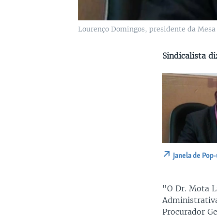
Lourenço Domingos, presidente da Mes
Sindicalista d
Janela de Pop
"O Dr. Mota Li
Administrativ
Procurador Ge