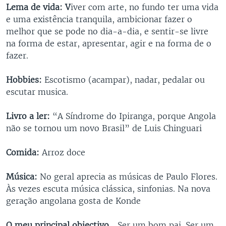
Lema de vida: V
iver com arte, no fundo ter uma vida
e uma existência tranquila, ambicionar fazer o
melhor que se pode no dia-a-dia, e sentir-se livre
na forma de estar, apresentar, agir e na forma de o
fazer.
Hobbies:
Escotismo (acampar), nadar, pedalar ou
escutar musica.
Livro a ler:
“A Síndrome do Ipiranga, porque Angola
não se tornou um novo Brasil” de Luis Chinguari
Comida:
Arroz doce
Música:
No geral aprecia as músicas de Paulo Flores.
Às vezes escuta música clássica, sinfonias. Na nova
geração angolana gosta de Konde
O meu principal objectivo...
Ser um bom pai. Ser um