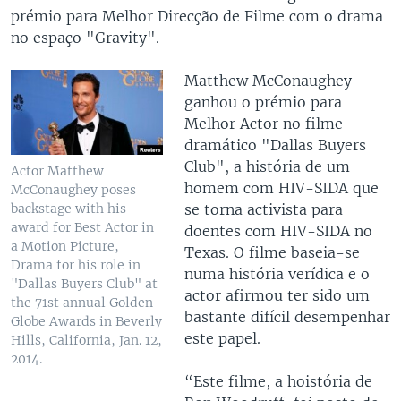
prémio para Melhor Direcção de Filme com o drama
no espaço "Gravity".
Matthew McConaughey
ganhou o prémio para
Melhor Actor no filme
dramático "Dallas Buyers
Club", a história de um
Actor Matthew
homem com HIV-SIDA que
McConaughey poses
se torna activista para
backstage with his
award for Best Actor in
doentes com HIV-SIDA no
a Motion Picture,
Texas. O filme baseia-se
Drama for his role in
numa história verídica e o
"Dallas Buyers Club" at
actor afirmou ter sido um
the 71st annual Golden
bastante difícil desempenhar
Globe Awards in Beverly
este papel.
Hills, California, Jan. 12,
2014.
“Este filme, a hoistória de