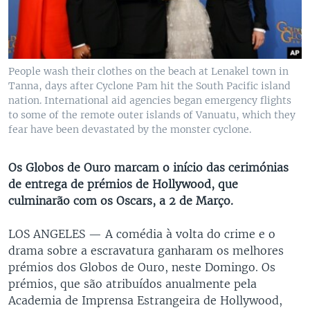
People wash their clothes on the beach at Lenakel town in
Tanna, days after Cyclone Pam hit the South Pacific island
nation. International aid agencies began emergency flights
to some of the remote outer islands of Vanuatu, which they
fear have been devastated by the monster cyclone.
Os Globos de Ouro marcam o início das cerimónias
de entrega de prémios de Hollywood, que
culminarão com os Oscars, a 2 de Março.
LOS ANGELES —
A comédia à volta do crime e o
drama sobre a escravatura ganharam os melhores
prémios dos Globos de Ouro, neste Domingo. Os
prémios, que são atribuídos anualmente pela
Academia de Imprensa Estrangeira de Hollywood,