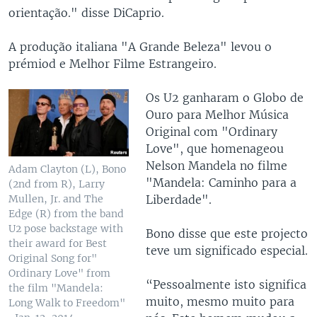
orientação." disse DiCaprio.
A produção italiana "A Grande Beleza" levou o
prémiod e Melhor Filme Estrangeiro.
Os U2 ganharam o Globo de
Ouro para Melhor Música
Original com "Ordinary
Love", que homenageou
Nelson Mandela no filme
Adam Clayton (L), Bono
"Mandela: Caminho para a
(2nd from R), Larry
Liberdade".
Mullen, Jr. and The
Edge (R) from the band
U2 pose backstage with
Bono disse que este projecto
their award for Best
teve um significado especial.
Original Song for"
Ordinary Love" from
“Pessoalmente isto significa
the film "Mandela:
muito, mesmo muito para
Long Walk to Freedom"