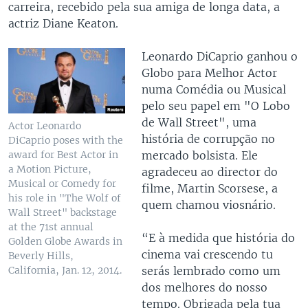
carreira, recebido pela sua amiga de longa data, a
actriz Diane Keaton.
Leonardo DiCaprio ganhou o
Globo para Melhor Actor
numa Comédia ou Musical
pelo seu papel em "O Lobo
de Wall Street", uma
Actor Leonardo
história de corrupção no
DiCaprio poses with the
mercado bolsista. Ele
award for Best Actor in
a Motion Picture,
agradeceu ao director do
Musical or Comedy for
filme, Martin Scorsese, a
his role in "The Wolf of
quem chamou viosnário.
Wall Street" backstage
at the 71st annual
“E à medida que história do
Golden Globe Awards in
cinema vai crescendo tu
Beverly Hills,
serás lembrado como um
California, Jan. 12, 2014.
dos melhores do nosso
tempo. Obrigada pela tua