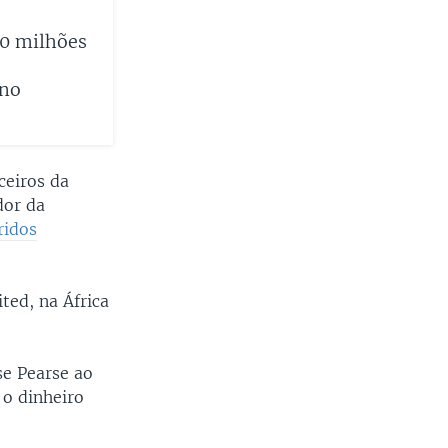
10 milhões
ano
ceiros da
dor da
ridos
ed, na África
e Pearse ao
 o dinheiro