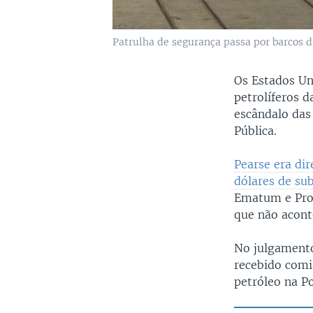
Patrulha de segurança passa por barcos
Os Estados Un
petrolíferos 
escândalo das
Pública.
Pearse era di
dólares de su
Ematum e ProI
que não acont
No julgamento
recebido comis
petróleo na P