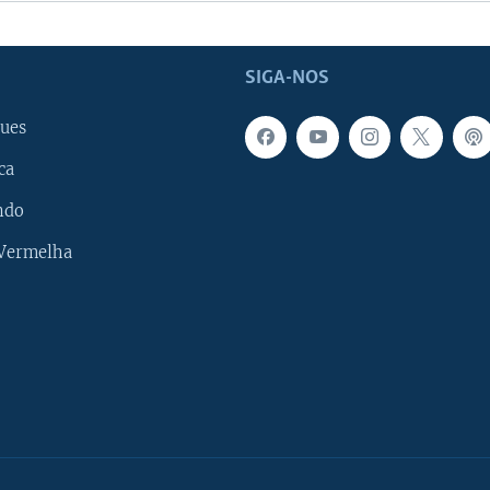
SIGA-NOS
ues
ca
ndo
 Vermelha