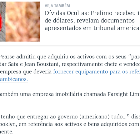
VEJA TAMBÉM
Dívidas Ocultas: Frelimo recebeu 
de dólares, revelam documentos
apresentados em tribunal americ
Pearse admitiu que adquiriu os activos com os seus “par
dar Safa e Jean Boustani, respectivamente chefe e vende
a empresa que deveria
fornecer equipamento para os refe
çambicanos.
ambém uma empresa imobiliária chamada Farsight Limit
tenho que entregar ao governo (americano) tudo…” diss
ooklyn, em referência aos activos e bens adquiridos com
mente.