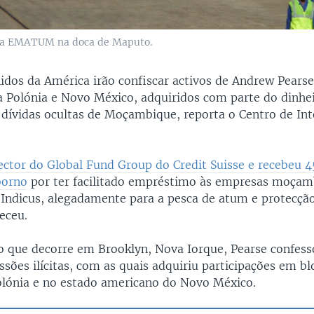
 da EMATUM na doca de Maputo.
idos da América irão confiscar activos de Andrew Pears
da Polónia e Novo México, adquiridos com parte do dinhe
 dívidas ocultas de Moçambique, reporta o Centro de In
rector do Global Fund Group do Credit Suisse e recebeu 
borno
por ter facilitado empréstimo às empresas moçam
ndicus, alegadamente para a pesca de atum e protecção 
eceu.
 que decorre em Brooklyn, Nova Iorque, Pearse confess
sões ilícitas, com as quais adquiriu participações em bl
olónia e no estado americano do Novo México.