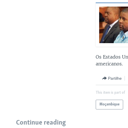
Os Estados Un
americanos.
Partilhe
This item is part of
Moçambique
Continue reading