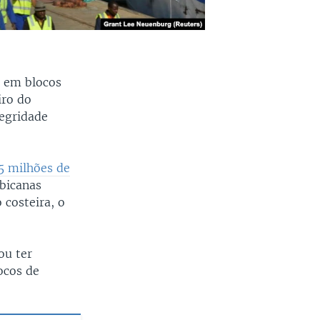
e em blocos
iro do
tegridade
45 milhões de
bicanas
costeira, o
ou ter
ocos de