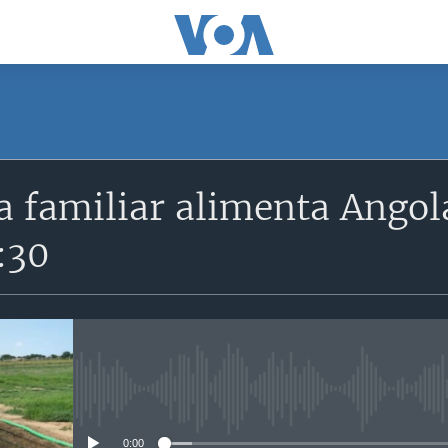
a familiar alimenta Angol
3:30
No media source currently avail
0:00