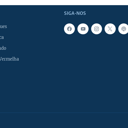
SIGA-NOS
ues
ca
ndo
 Vermelha