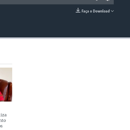
Faça o Download
EMBED
liza
nto
os