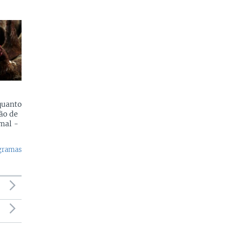
quanto
ão de
mal -
ogramas