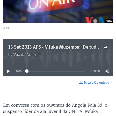
AFS
13 Set 2013 AFS - Mfuka Muzemba: "De tudo o que fui alvo de acusação é falso"
by
Voz da América
No media source currently available
0:00
1:00:00
Faça o Download
Em conversa com os ouvintes do Angola Fala Só, o
suspenso líder da ala juvenil da UNITA, Mfuka