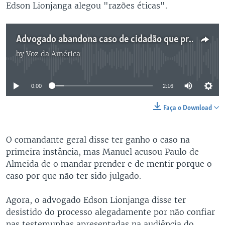
Edson Lionjanga alegou "razões éticas".
Advogado abandona caso de cidadão que processou comandante geral da polícia angolana - 2:18
by
Voz da América
No media source currently available
0:00
2:16
Faça o Download
O comandante geral disse ter ganho o caso na
primeira instância, mas Manuel acusou Paulo de
Almeida de o mandar prender e de mentir porque o
caso por que não ter sido julgado.
Agora, o advogado Edson Lionjanga disse ter
desistido do processo alegadamente por não confiar
nas testemunhas apresentadas na audiência do