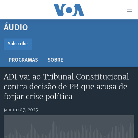
Links
de
Acesso
ÁUDIO
Ir
NOTÍCIAS
para
AFRICA AGORA
ANGOLA
Subscribe
artigo
SUBSCRIBE
principal
SAÚDE EM FOCO
MOÇAMBIQUE
PROGRAMAS
SOBRE
Ir
VÍDEO
ESTADOS UNIDOS
para
Subscreva
ADI vai ao Tribunal Constitucional
Navegação
ÁUDIO
GUINÉ-BISSAU
VÍDEOS
principal
contra decisão de PR que acusa de
ENTRETENIMENTO
ÁFRICA E MUNDO
VOA60 ÁFRICA
Ir
forjar crise política
para
BRASIL
VOA 60 CLIMA
SIGA-NOS
Pesquisa
janeiro 07, 2025
DOSSIERS ESPECIAIS
VOA60 MUNDO
DESPORTO
PASSADEIRA VERMELHA
Línguas