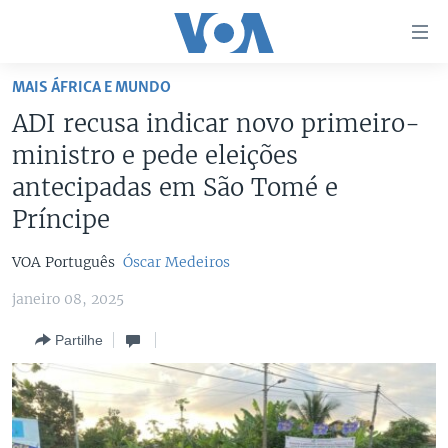
Links
de
Acesso
MAIS ÁFRICA E MUNDO
Ir
NOTÍCIAS
ADI recusa indicar novo primeiro-
para
AFRICA AGORA
ANGOLA
ministro e pede eleições
artigo
principal
SAÚDE EM FOCO
MOÇAMBIQUE
antecipadas em São Tomé e
Ir
Príncipe
VÍDEO
ESTADOS UNIDOS
para
Navegação
ÁUDIO
GUINÉ-BISSAU
VÍDEOS
VOA Português
Óscar Medeiros
principal
ENTRETENIMENTO
ÁFRICA E MUNDO
VOA60 ÁFRICA
Ir
janeiro 08, 2025
para
BRASIL
VOA 60 CLIMA
SIGA-NOS
Partilhe
Pesquisa
DOSSIERS ESPECIAIS
VOA60 MUNDO
DESPORTO
PASSADEIRA VERMELHA
Línguas