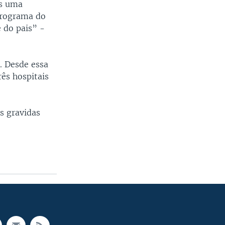
os uma
programa do
 do pais” -
. Desde essa
ês hospitais
s gravidas