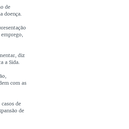
ão de
da doença.
presentação
e emprego,
mentar, diz
a a Sida.
ão,
ndem com as
 casos de
expansão de