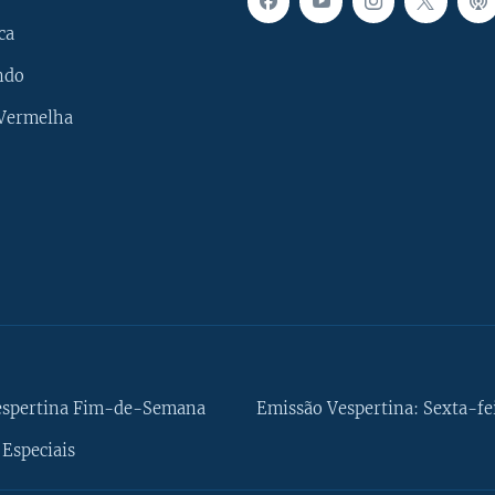
ca
ndo
 Vermelha
espertina Fim-de-Semana
Emissão Vespertina: Sexta-fe
Especiais