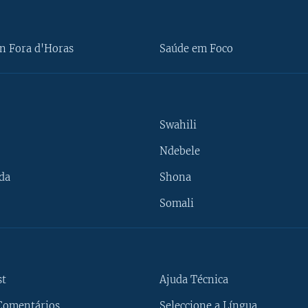
n Fora d'Horas
Saúde em Foco
Swahili
Ndebele
da
Shona
Somali
st
Ajuda Técnica
Comentários
Seleccione a Língua