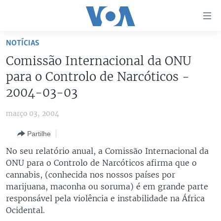
Links
de
Acesso
NOTÍCIAS
Ir
NOTÍCIAS
Comissão Internacional da ONU
para
AFRICA AGORA
ANGOLA
para o Controlo de Narcóticos -
artigo
principal
SAÚDE EM FOCO
MOÇAMBIQUE
2004-03-03
Ir
VÍDEO
ESTADOS UNIDOS
para
março 03, 2004
Navegação
ÁUDIO
GUINÉ-BISSAU
VÍDEOS
Partilhe
principal
ENTRETENIMENTO
ÁFRICA E MUNDO
VOA60 ÁFRICA
Ir
No seu relatório anual, a Comissão Internacional da
para
BRASIL
VOA 60 CLIMA
ONU para o Controlo de Narcóticos afirma que o
SIGA-NOS
Pesquisa
cannabis, (conhecida nos nossos países por
DOSSIERS ESPECIAIS
VOA60 MUNDO
marijuana, maconha ou soruma) é em grande parte
DESPORTO
PASSADEIRA VERMELHA
responsável pela violência e instabilidade na África
Ocidental.
Línguas