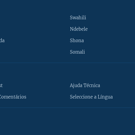
Swahili
Ndebele
da
Shona
Somali
st
Ajuda Técnica
Comentários
Seleccione a Língua