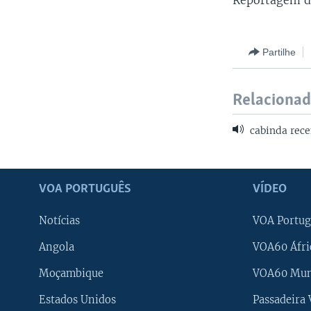
Reportagem d
Partilhe
Relaciona
cabinda rec
VOA PORTUGUÊS
VÍDEO
Notícias
VOA Portug
Angola
VOA60 Áfri
Moçambique
VOA60 Mu
Estados Unidos
Passadeira