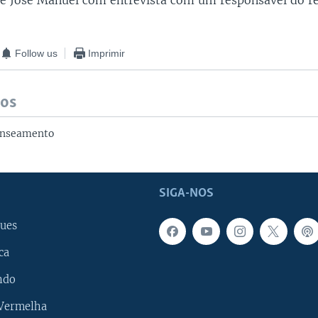
e José Manuel com entrevista com um responsável do r
Follow us
Imprimir
dos
enseamento
SIGA-NOS
ues
ca
ndo
 Vermelha