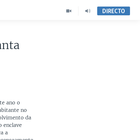
DIRECTO
anta
te ano o
abitante no
volvimento da
o enclave
a a