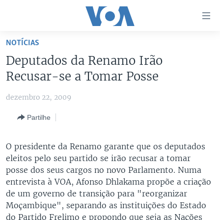
Links
de
Acesso
NOTÍCIAS
Ir
NOTÍCIAS
Deputados da Renamo Irão
para
AFRICA AGORA
ANGOLA
Recusar-se a Tomar Posse
artigo
principal
SAÚDE EM FOCO
MOÇAMBIQUE
dezembro 22, 2009
Ir
VÍDEO
ESTADOS UNIDOS
para
Partilhe
Navegação
ÁUDIO
GUINÉ-BISSAU
VÍDEOS
principal
ENTRETENIMENTO
ÁFRICA E MUNDO
VOA60 ÁFRICA
O presidente da Renamo garante que os deputados
Ir
eleitos pelo seu partido se irão recusar a tomar
para
BRASIL
VOA 60 CLIMA
SIGA-NOS
posse dos seus cargos no novo Parlamento. Numa
Pesquisa
DOSSIERS ESPECIAIS
VOA60 MUNDO
entrevista à VOA, Afonso Dhlakama propõe a criação
de um governo de transição para "reorganizar
DESPORTO
PASSADEIRA VERMELHA
Moçambique", separando as instituições do Estado
Línguas
do Partido Frelimo e propondo que seja as Nações