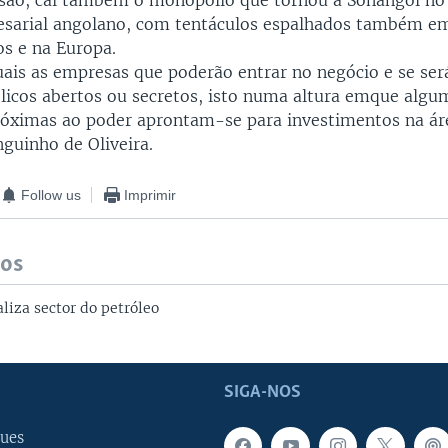
são, cai também o monopólio que tornou a Sonangol no
sarial angolano, com tentáculos espalhados também e
os e na Europa.
uais as empresas que poderão entrar no negócio e se será
licos abertos ou secretos, isto numa altura emque algu
óximas ao poder aprontam-se para investimentos na ár
guinho de Oliveira.
Follow us
Imprimir
dos
liza sector do petróleo
SIGA-NOS
ues