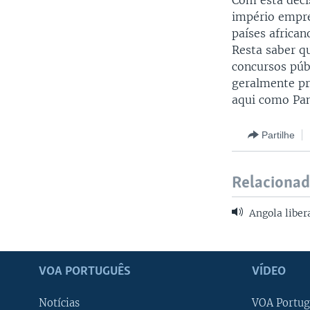
Com esta deci
império empre
países african
Resta saber q
concursos púb
geralmente pr
aqui como Pan
Partilhe
Relaciona
Angola libera
VOA PORTUGUÊS
VÍDEO
Notícias
VOA Portug