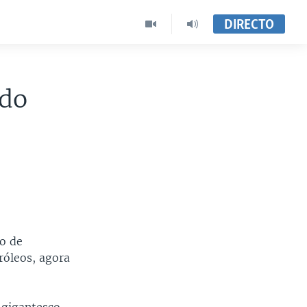
DIRECTO
 do
ho de
róleos, agora