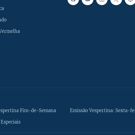
ca
ndo
 Vermelha
espertina Fim-de-Semana
Emissão Vespertina: Sexta-fe
Especiais