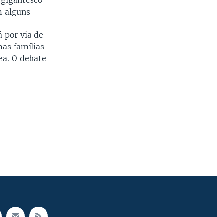
 gigantesco
m alguns
 por via de
mas famílias
ea. O debate