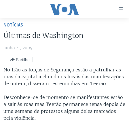
Links
de
Acesso
NOTÍCIAS
Ir
NOTÍCIAS
Últimas de Washington
para
AFRICA AGORA
ANGOLA
artigo
junho 21, 2009
principal
SAÚDE EM FOCO
MOÇAMBIQUE
Ir
Partilhe
VÍDEO
ESTADOS UNIDOS
para
No Irão as forças de Segurança estão a patrulhar as
Navegação
ÁUDIO
GUINÉ-BISSAU
VÍDEOS
ruas da capital incluindo os locais das manifestações
principal
ENTRETENIMENTO
ÁFRICA E MUNDO
VOA60 ÁFRICA
de ontem, disseram testemunhas em Teerão.
Ir
para
BRASIL
VOA 60 CLIMA
Desconhece-se de momento se manifestantes estão
SIGA-NOS
Pesquisa
DOSSIERS ESPECIAIS
VOA60 MUNDO
a sair às ruas mas Teerão permanece tensa depois de
uma semana de protestos alguns deles marcados
DESPORTO
PASSADEIRA VERMELHA
pela violência.
Línguas