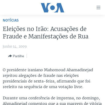
Links
de
Acesso
NOTÍCIAS
Ir
NOTÍCIAS
Eleições no Irão: Acusações de
para
AFRICA AGORA
ANGOLA
Fraude e Manifestações de Rua
artigo
principal
SAÚDE EM FOCO
MOÇAMBIQUE
junho 14, 2009
Ir
VÍDEO
ESTADOS UNIDOS
para
Partilhe
Navegação
ÁUDIO
GUINÉ-BISSAU
VÍDEOS
principal
ENTRETENIMENTO
ÁFRICA E MUNDO
VOA60 ÁFRICA
O presidente iraniano Mahomoud Ahamadinejad
Ir
rejeitou alegações de fraude nas eleições
para
BRASIL
VOA 60 CLIMA
SIGA-NOS
presidenciais de sexta-feira, afirmando que foi
Pesquisa
DOSSIERS ESPECIAIS
VOA60 MUNDO
reeleito na sequência de uma votação livre.
DESPORTO
PASSADEIRA VERMELHA
Durante uma conferência de imprensa, no domingo,
Línguas
Ahmadinejad comentou que a sua margem de vitória