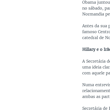
Obama juntou-
no sábado, pa
Normandia pel
Antes da sua p
famoso Centro
catedral de No
Hillary e o Irã
A Secretária 
uma ideia cla
com aquele paí
Numa entrevis
relacionament
ambas as part
Secretária de