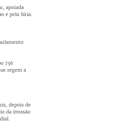
r, apoiada
o e pela Síria.
parlamento
os 736
que regem a
ris, depois de
rio da invasão
dial.