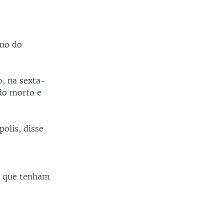
ano do
o, na sexta-
ido morto e
olis, disse
e que tenham