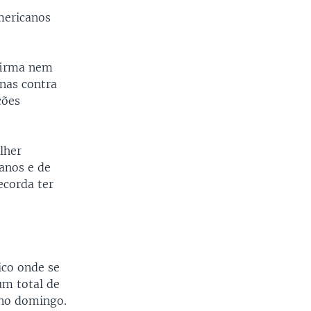
mericanos
firma nem
nas contra
ções
lher
anos e de
ecorda ter
ico onde se
um total de
 no domingo.