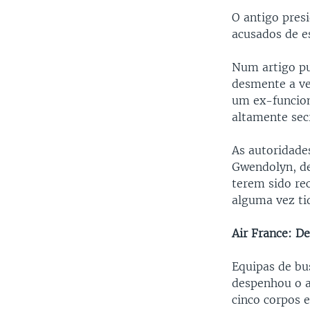
O antigo pres
acusados de e
Num artigo pu
desmente a ve
um ex-funcion
altamente sec
As autoridade
Gwendolyn, de
terem sido rec
alguma vez ti
Air France: D
Equipas de bu
despenhou o a
cinco corpos e