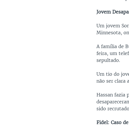
Jovem Desapa
Um jovem Som
Minnesota, on
A família de B
feira, um tel
sepultado.
Um tio do jov
não ser clara
Hassan fazia 
desapareceram
sido recrutad
Fidel: Caso d