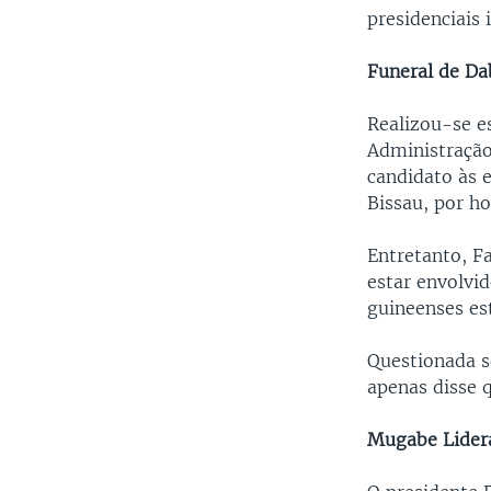
presidenciais 
Funeral de Da
Realizou-se e
Administração
candidato às e
Bissau, por h
Entretanto, F
estar envolvi
guineenses est
Questionada s
apenas disse 
Mugabe Lidera