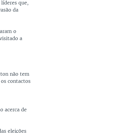
líderes que,
vasão da
taram o
visitado a
ngton não tem
 os contactos
o acerca de
as eleições