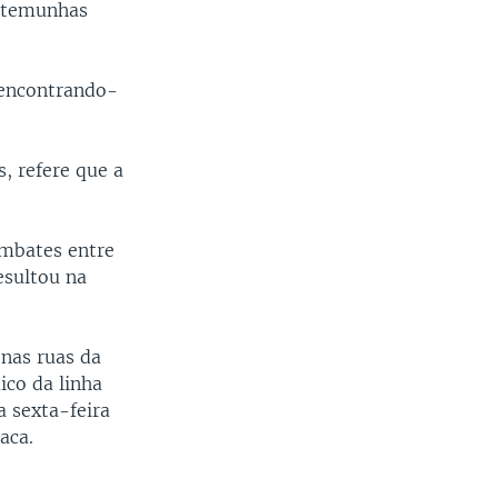
estemunhas
, encontrando-
, refere que a
ombates entre
resultou na
nas ruas da
ico da linha
a sexta-feira
aca.