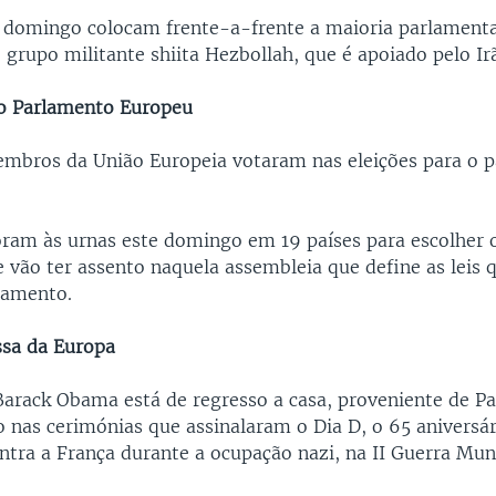
e domingo colocam frente-a-frente a maioria parlamenta
 grupo militante shiita Hezbollah, que é apoiado pelo Irã
 o Parlamento Europeu
mbros da União Europeia votaram nas eleições para o 
foram às urnas este domingo em 19 países para escolher 
 vão ter assento naquela assembleia que define as leis 
çamento.
sa da Europa
Barack Obama está de regresso a casa, proveniente de Pa
o nas cerimónias que assinalaram o Dia D, o 65 aniversá
ntra a França durante a ocupação nazi, na II Guerra Mun