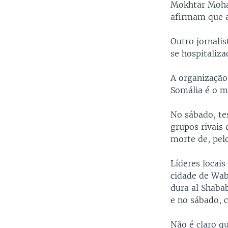
Mokhtar Moha
afirmam que a 
Outro jornali
se hospitaliza
A organização
Somália é o ma
No sábado, te
grupos rivais 
morte de, pel
Líderes locai
cidade de Wab
dura al Shabab
e no sábado, 
Não é claro q