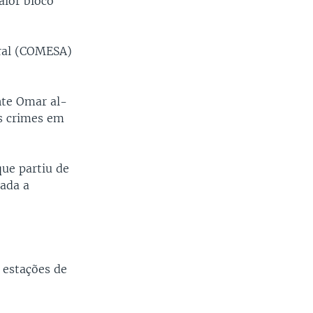
aior bloco
ral (COMESA)
nte Omar al-
os crimes em
ue partiu de
nada a
 estações de