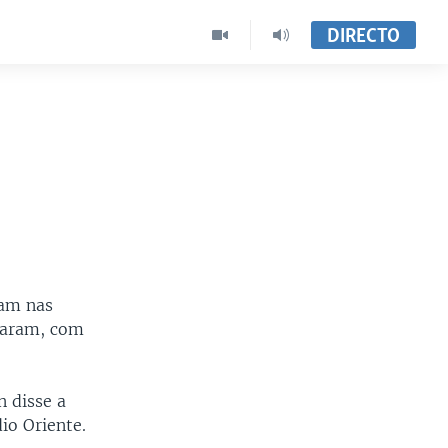
DIRECTO
ram nas
rraram, com
n disse a
io Oriente.