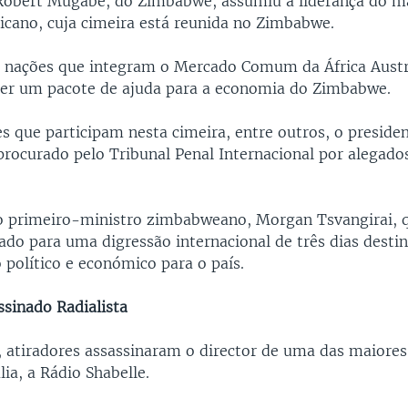
Robert Mugabe, do Zimbabwe, assumiu a liderança do m
icano, cuja cimeira está reunida no Zimbabwe.
9 nações que integram o Mercado Comum da África Aust
er um pacote de ajuda para a economia do Zimbabwe.
es que participam nesta cimeira, entre outros, o preside
 procurado pelo Tribunal Penal Internacional por alegad
o primeiro-ministro zimbabweano, Morgan Tsvangirai, q
ado para uma digressão internacional de três dias desti
 político e económico para o país.
ssinado Radialista
atiradores assassinaram o director de uma das maiores
ia, a Rádio Shabelle.