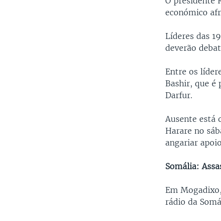
O presidente 
económico afr
Líderes das 1
deverão debat
Entre os líder
Bashir, que é
Darfur.
Ausente está 
Harare no sáb
angariar apoio
Somália: Assa
Em Mogadixo, 
rádio da Somál