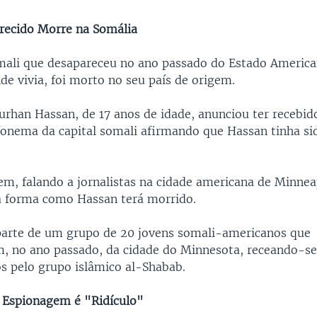
recido Morre na Somália
ali que desapareceu no ano passado do Estado Americ
de vivia, foi morto no seu país de origem.
urhan Hassan, de 17 anos de idade, anunciou ter recebid
efonema da capital somali afirmando que Hassan tinha s
em, falando a jornalistas na cidade americana de Minneap
 a forma como Hassan terá morrido.
parte de um grupo de 20 jovens somali-americanos que
, no ano passado, da cidade do Minnesota, receando-s
os pelo grupo islâmico al-Shabab.
e Espionagem é "Ridículo"