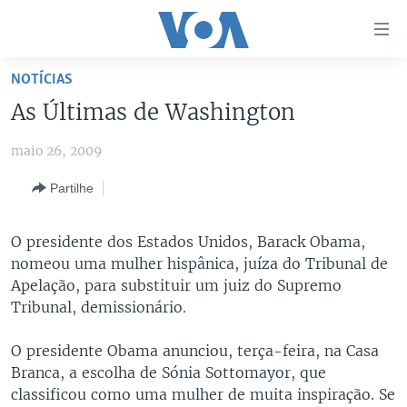
Links
de
Acesso
NOTÍCIAS
Ir
NOTÍCIAS
As Últimas de Washington
para
AFRICA AGORA
ANGOLA
artigo
maio 26, 2009
principal
SAÚDE EM FOCO
MOÇAMBIQUE
Ir
Partilhe
VÍDEO
ESTADOS UNIDOS
para
Navegação
ÁUDIO
GUINÉ-BISSAU
VÍDEOS
O presidente dos Estados Unidos, Barack Obama,
principal
ENTRETENIMENTO
ÁFRICA E MUNDO
VOA60 ÁFRICA
nomeou uma mulher hispânica, juíza do Tribunal de
Ir
Apelação, para substituir um juiz do Supremo
para
BRASIL
VOA 60 CLIMA
Tribunal, demissionário.
SIGA-NOS
Pesquisa
DOSSIERS ESPECIAIS
VOA60 MUNDO
O presidente Obama anunciou, terça-feira, na Casa
DESPORTO
PASSADEIRA VERMELHA
Branca, a escolha de Sónia Sottomayor, que
classificou como uma mulher de muita inspiração. Se
Línguas