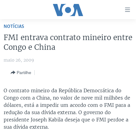
Links
de
Acesso
NOTÍCIAS
Ir
NOTÍCIAS
FMI entrava contrato mineiro entre
para
AFRICA AGORA
ANGOLA
Congo e China
artigo
principal
SAÚDE EM FOCO
MOÇAMBIQUE
maio 26, 2009
Ir
VÍDEO
ESTADOS UNIDOS
para
Partilhe
Navegação
ÁUDIO
GUINÉ-BISSAU
VÍDEOS
principal
ENTRETENIMENTO
ÁFRICA E MUNDO
VOA60 ÁFRICA
O contrato mineiro da República Democrática do
Ir
Congo com a China, no valor de nove mil milhões de
para
BRASIL
VOA 60 CLIMA
SIGA-NOS
dólares, está a impedir um acordo com o FMI para a
Pesquisa
DOSSIERS ESPECIAIS
VOA60 MUNDO
redução da sua dívida externa. O governo do
presidente Joseph Kabila deseja que o FMI perdoe a
DESPORTO
PASSADEIRA VERMELHA
sua dívida externa.
Línguas