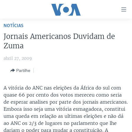
Links
de
Acesso
NOTÍCIAS
Ir
NOTÍCIAS
Jornais Americanos Duvidam de
para
AFRICA AGORA
ANGOLA
Zuma
artigo
principal
SAÚDE EM FOCO
MOÇAMBIQUE
abril 27, 2009
Ir
VÍDEO
ESTADOS UNIDOS
para
Partilhe
Navegação
ÁUDIO
GUINÉ-BISSAU
VÍDEOS
principal
ENTRETENIMENTO
ÁFRICA E MUNDO
VOA60 ÁFRICA
A vitória do ANC nas eleições da África do sul com
Ir
quase 66 por cento dos votos mereceu como seria
para
BRASIL
VOA 60 CLIMA
SIGA-NOS
de esperar analises por parte dos jornais americanos.
Pesquisa
DOSSIERS ESPECIAIS
VOA60 MUNDO
Embora isso seja uma vitória esmagadora, constitui
uma queda em relação as ultimas eleições e não dá
DESPORTO
PASSADEIRA VERMELHA
ao ANC os 2/3 de lugares no parlamento que lhe
Línguas
dariam o poder para mudar a constituição. A