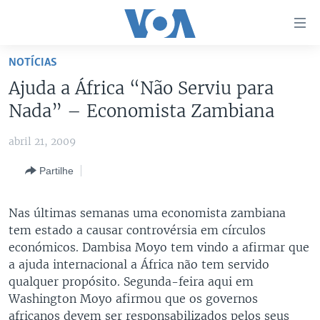
Links
de
Acesso
NOTÍCIAS
Ir
NOTÍCIAS
Ajuda a África “Não Serviu para
para
AFRICA AGORA
ANGOLA
Nada” – Economista Zambiana
artigo
principal
SAÚDE EM FOCO
MOÇAMBIQUE
abril 21, 2009
Ir
VÍDEO
ESTADOS UNIDOS
para
Partilhe
Navegação
ÁUDIO
GUINÉ-BISSAU
VÍDEOS
principal
ENTRETENIMENTO
ÁFRICA E MUNDO
VOA60 ÁFRICA
Nas últimas semanas uma economista zambiana
Ir
tem estado a causar controvérsia em círculos
para
BRASIL
VOA 60 CLIMA
SIGA-NOS
económicos. Dambisa Moyo tem vindo a afirmar que
Pesquisa
DOSSIERS ESPECIAIS
VOA60 MUNDO
a ajuda internacional a África não tem servido
qualquer propósito. Segunda-feira aqui em
DESPORTO
PASSADEIRA VERMELHA
Washington Moyo afirmou que os governos
Línguas
africanos devem ser responsabilizados pelos seus