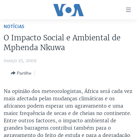
Links
de
Acesso
NOTÍCIAS
Ir
NOTÍCIAS
O Impacto Social e Ambiental de
para
AFRICA AGORA
ANGOLA
Mphenda Nkuwa
artigo
principal
SAÚDE EM FOCO
MOÇAMBIQUE
março 25, 2009
Ir
VÍDEO
ESTADOS UNIDOS
para
Partilhe
Navegação
ÁUDIO
GUINÉ-BISSAU
VÍDEOS
principal
ENTRETENIMENTO
ÁFRICA E MUNDO
VOA60 ÁFRICA
Na opinião dos meteorologistas, África será cada vez
Ir
mais afectada pelas mudanças climáticas e os
para
BRASIL
VOA 60 CLIMA
SIGA-NOS
africanos podem esperar um agravamento e uma
Pesquisa
DOSSIERS ESPECIAIS
VOA60 MUNDO
maior frequência de secas e de cheias no continente.
Entre outros factores, o impacto ambiental de
DESPORTO
PASSADEIRA VERMELHA
grandes barragens contribui também para o
Línguas
agravamento do feito de estufa e para a degradação