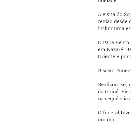
unidade.
A visita do Su
região desde 
incluir uma e
O Papa Bento 
em Nazaré, Be
Oriente e por
Bissau: Funer
Realizou-se, 
da Guiné-Biss
na sequência 
O funeral teve
um dia.