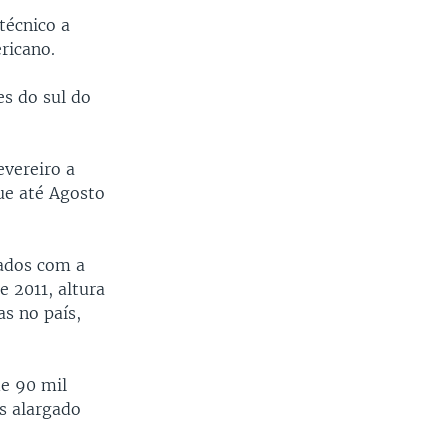
técnico a
ricano.
es do sul do
vereiro a
ue até Agosto
dados com a
e 2011, altura
s no país,
de 90 mil
s alargado