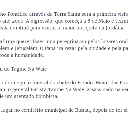
mo Pontífice através da Terra Santa será a primeira visit
o ano 2000. A digressão, que começa a 8 de Maio e termin
scala em Amã para visitar a maior mesquita da Jordânia.
afirma querer fazer uma peregrinação pelos lugares onde
lém e Jerusalém. O Papa irá rezar pela unidade e pela p
 toda a humanidade.
al de Tagme Na Waie
no domingo, o funeral do chefe do Estado-Maior das Fo
au, o general Batista Tagme Na Waie, assassinado na s
de um atentado bombista.
 lugar no cemitério municipal de Bissau, depois de ter s