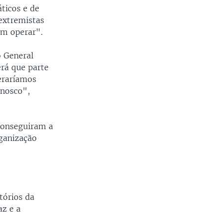
áticos e de
extremistas
am operar".
o General
erá que parte
eraríamos
nnosco",
 conseguiram a
rganização
tórios da
az e a