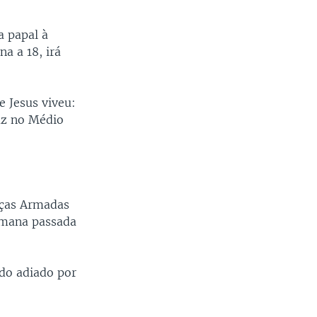
a papal à
a a 18, irá
 Jesus viveu:
az no Médio
rças Armadas
emana passada
ido adiado por