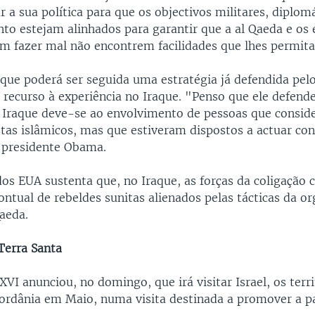
 a sua política para que os objectivos militares, diplom
to estejam alinhados para garantir que a al Qaeda e os 
m fazer mal não encontrem facilidades que lhes permit
que poderá ser seguida uma estratégia já defendida pel
 recurso à experiência no Iraque. "Penso que ele defend
 Iraque deve-se ao envolvimento de pessoas que consid
tas islâmicos, mas que estiveram dispostos a actuar co
 presidente Obama.
dos EUA sustenta que, no Iraque, as forças da coligação
ntual de rebeldes sunitas alienados pelas tácticas da o
Qaeda.
Terra Santa
VI anunciou, no domingo, que irá visitar Israel, os terri
 Jordânia em Maio, numa visita destinada a promover a p