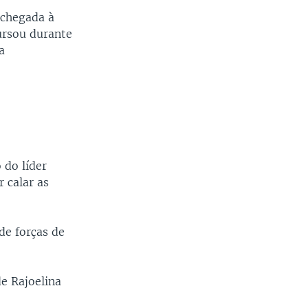
 chegada à
ursou durante
a
 do líder
 calar as
de forças de
e Rajoelina