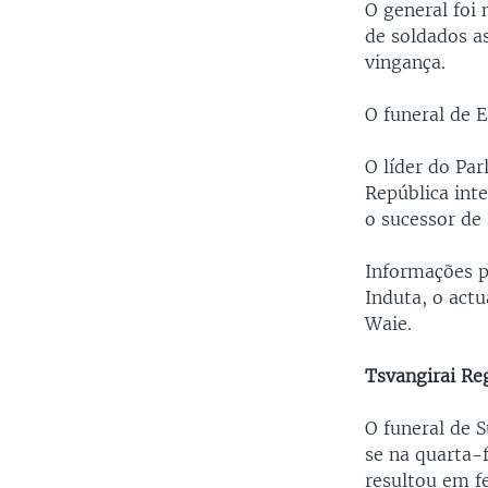
O general foi
de soldados a
vingança.
O funeral de E
O líder do Pa
República int
o sucessor de 
Informações p
Induta, o act
Waie.
Tsvangirai Re
O funeral de 
se na quarta-
resultou em f