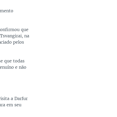
tamento
 confirmou que
Tsvangirai, na
nciado pelos
se que todas
genuíno e não
isita a Darfur
ura em seu