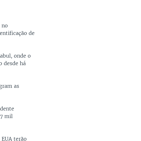
 no
entificação de
abul, onde o
o desde há
egram as
idente
7 mil
s EUA terão