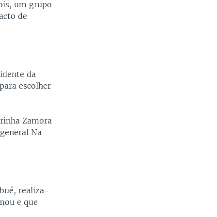
ois, um grupo
acto de
idente da
para escolher
arinha Zamora
 general Na
bué, realiza-
imou e que