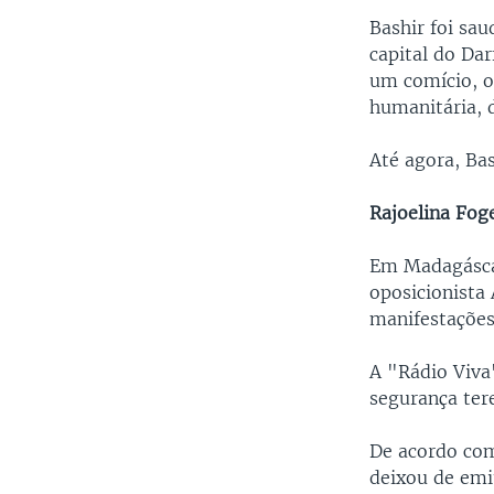
Bashir foi sa
capital do Da
um comício, o
humanitária, 
Até agora, Bas
Rajoelina Fo
Em Madagáscar
oposicionista 
manifestações
A "Rádio Viva
segurança ter
De acordo com
deixou de emit