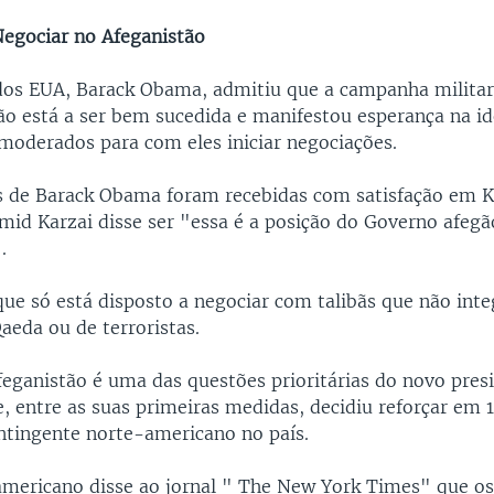
egociar no Afeganistão
dos EUA, Barack Obama, admitiu que a campanha militar
ão está a ser bem sucedida e manifestou esperança na id
 moderados para com eles iniciar negociações.
s de Barack Obama foram recebidas com satisfação em K
mid Karzai disse ser "essa é a posição do Governo afegã
.
que só está disposto a negociar com talibãs que não int
 Qaeda ou de terroristas.
feganistão é uma das questões prioritárias do novo pres
, entre as suas primeiras medidas, decidiu reforçar em 1
ontingente norte-americano no país.
americano disse ao jornal " The New York Times" que o