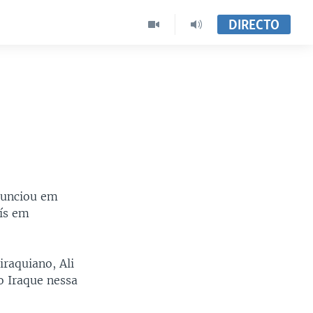
DIRECTO
nunciou em
aís em
raquiano, Ali
o Iraque nessa