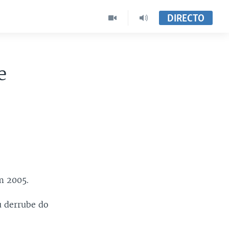
DIRECTO
e
m 2005.
u derrube do