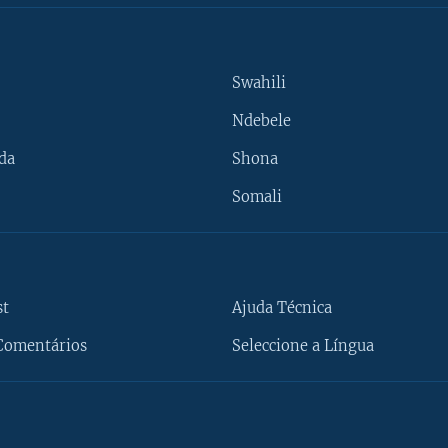
Swahili
Ndebele
da
Shona
Somali
st
Ajuda Técnica
Comentários
Seleccione a Língua