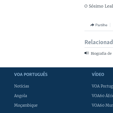
O Sósimo Leal
Partilhe
Relaciona
Biografia de 
VOA PORTUGUÊS
VÍDEO
Notícias
VOA Portug
Angola
VOA60 Áfri
Moçambique
VOA60 Mu