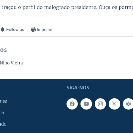
 traçou o perfil do malogrado presidente. Ouça os porm
Follow us
Imprimir
dos
Nino Vieira
SIGA-NOS
ues
ca
ndo