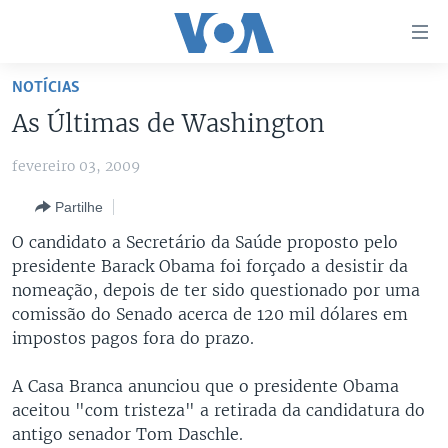
Links
de
Acesso
NOTÍCIAS
Ir
NOTÍCIAS
As Últimas de Washington
para
AFRICA AGORA
ANGOLA
artigo
fevereiro 03, 2009
principal
SAÚDE EM FOCO
MOÇAMBIQUE
Ir
Partilhe
VÍDEO
ESTADOS UNIDOS
para
O candidato a Secretário da Saúde proposto pelo
Navegação
ÁUDIO
GUINÉ-BISSAU
VÍDEOS
presidente Barack Obama foi forçado a desistir da
principal
ENTRETENIMENTO
ÁFRICA E MUNDO
VOA60 ÁFRICA
nomeação, depois de ter sido questionado por uma
Ir
comissão do Senado acerca de 120 mil dólares em
para
BRASIL
VOA 60 CLIMA
impostos pagos fora do prazo.
SIGA-NOS
Pesquisa
DOSSIERS ESPECIAIS
VOA60 MUNDO
A Casa Branca anunciou que o presidente Obama
DESPORTO
PASSADEIRA VERMELHA
aceitou "com tristeza" a retirada da candidatura do
antigo senador Tom Daschle.
Línguas