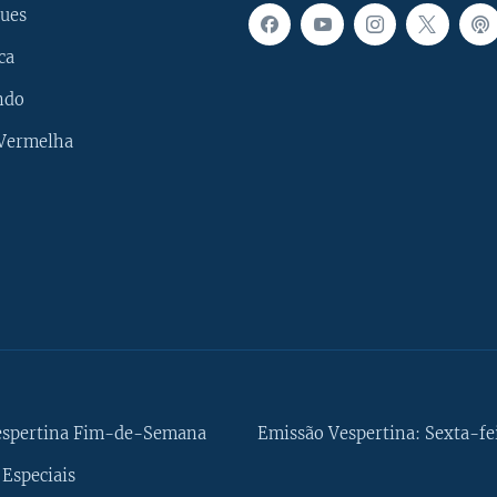
ues
ca
ndo
 Vermelha
espertina Fim-de-Semana
Emissão Vespertina: Sexta-fe
Especiais