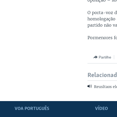
oposição – so
O porta-voz 
homologação d
partido não va
Pormenores fo
Partilhe
Relaciona
Reusltaos el
VOA PORTUGUÊS
VÍDEO