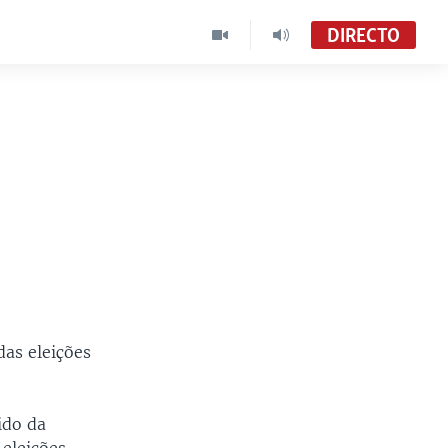
DIRECTO
as eleições
ido da