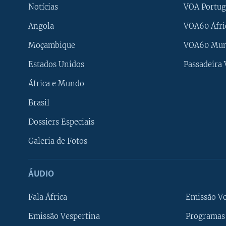
Notícias
VOA Portug
Angola
VOA60 Áfri
Moçambique
VOA60 Mu
Estados Unidos
Passadeira
África e Mundo
Brasil
Dossiers Especiais
Galeria de Fotos
ÁUDIO
Fala África
Emissão V
Emissão Vespertina
Programas 