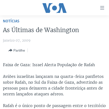
Links
de
Acesso
NOTÍCIAS
Ir
NOTÍCIAS
As Últimas de Washington
para
AFRICA AGORA
ANGOLA
artigo
janeiro 07, 2009
principal
SAÚDE EM FOCO
MOÇAMBIQUE
Ir
Partilhe
VÍDEO
ESTADOS UNIDOS
para
Navegação
ÁUDIO
GUINÉ-BISSAU
VÍDEOS
Faixa de Gaza: Israel Alerta População de Rafah
principal
ENTRETENIMENTO
ÁFRICA E MUNDO
VOA60 ÁFRICA
Ir
Aviões israelitas lançaram na quarta-feira panfletos
para
BRASIL
VOA 60 CLIMA
sobre Rafah, no Sul da Faixa de Gaza, advertindo as
SIGA-NOS
Pesquisa
DOSSIERS ESPECIAIS
VOA60 MUNDO
pessoas para deixarem a cidade fronteiriça antes de
serem lançados ataques aéreos.
DESPORTO
PASSADEIRA VERMELHA
Rafah é o único ponto de passagem entre o território
Línguas