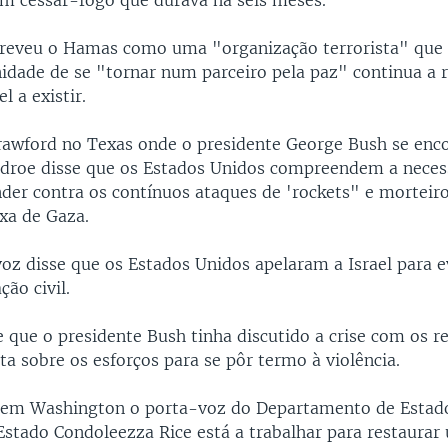
um cessar-fogo que durava há seis meses.
reveu o Hamas como uma "organização terrorista" que 
idade de se "tornar num parceiro pela paz" continua a r
el a existir.
awford no Texas onde o presidente George Bush se enco
ndroe disse que os Estados Unidos compreendem a neces
ender contra os contínuos ataques de 'rockets" e morteir
ixa de Gaza.
oz disse que os Estados Unidos apelaram a Israel para e
ção civil.
 que o presidente Bush tinha discutido a crise com os re
ta sobre os esforços para se pôr termo à violência.
 em Washington o porta-voz do Departamento de Estado
 Estado Condoleezza Rice está a trabalhar para restaurar