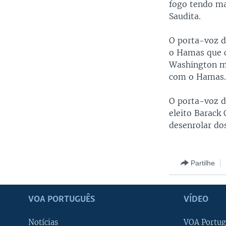
fogo tendo ma
Saudita.
O porta-voz d
o Hamas que c
Washington m
com o Hamas
O porta-voz d
eleito Barack 
desenrolar do
Partilhe
VOA PORTUGUÊS
VÍDEO
Notícias
VOA Portug