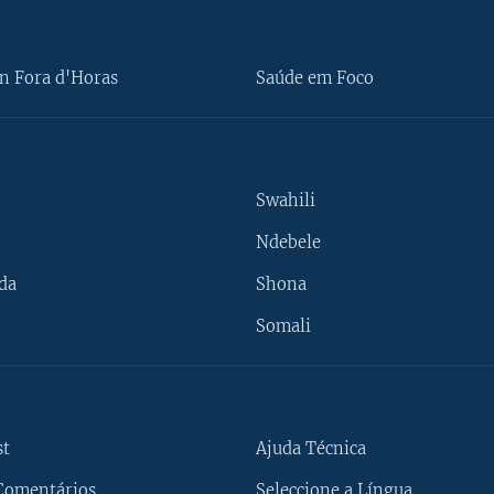
n Fora d'Horas
Saúde em Foco
Swahili
Ndebele
da
Shona
Somali
st
Ajuda Técnica
Comentários
Seleccione a Língua