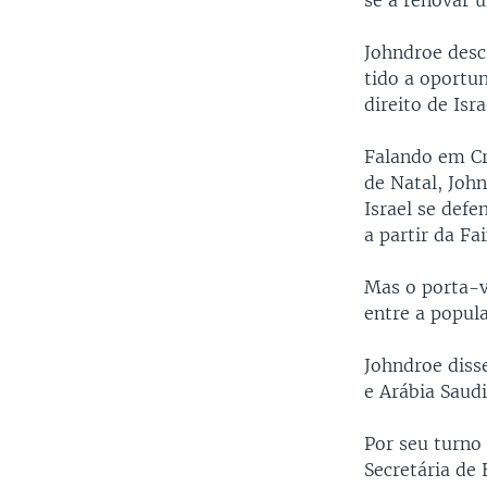
se a renovar 
Johndroe desc
tido a oportun
direito de Isra
Falando em Cr
de Natal, Joh
Israel se def
a partir da Fa
Mas o porta-v
entre a popula
Johndroe disse
e Arábia Saudi
Por seu turno
Secretária de