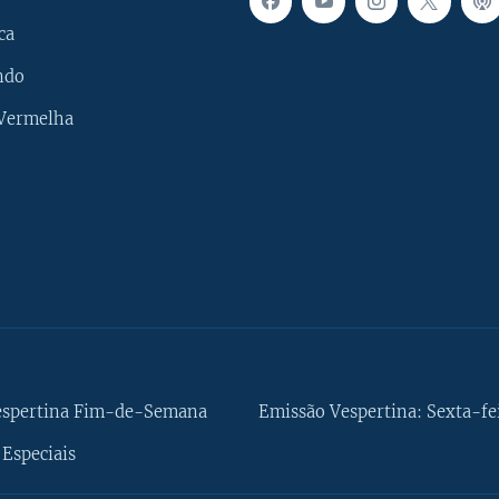
ca
ndo
 Vermelha
espertina Fim-de-Semana
Emissão Vespertina: Sexta-fe
Especiais