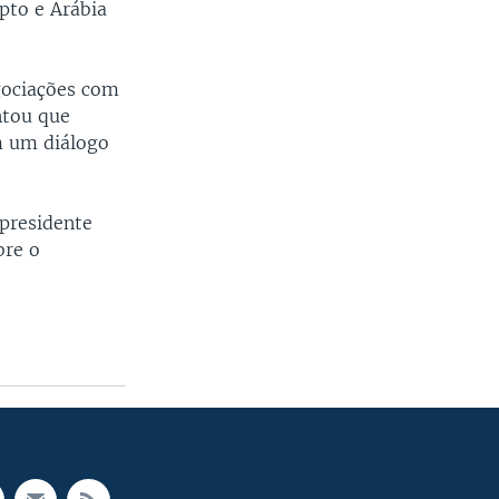
pto e Arábia
gociações com
ntou que
 um diálogo
presidente
bre o