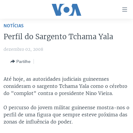
Links
de
Acesso
NOTÍCIAS
Ir
NOTÍCIAS
Perfil do Sargento Tchama Yala
para
AFRICA AGORA
ANGOLA
artigo
dezembro 02, 2008
principal
SAÚDE EM FOCO
MOÇAMBIQUE
Ir
Partilhe
VÍDEO
ESTADOS UNIDOS
para
Navegação
ÁUDIO
GUINÉ-BISSAU
VÍDEOS
Até hoje, as autoridades judiciais guineenses
principal
ENTRETENIMENTO
ÁFRICA E MUNDO
VOA60 ÁFRICA
consideram o sargento Tchama Yala como o cérebro
Ir
do "complot" contra o presidente Nino Vieira.
para
BRASIL
VOA 60 CLIMA
SIGA-NOS
Pesquisa
DOSSIERS ESPECIAIS
VOA60 MUNDO
O percurso do jovem militar guineense mostra-nos o
perfil de uma figura que sempre esteve próxima das
DESPORTO
PASSADEIRA VERMELHA
zonas de influência do poder.
Línguas