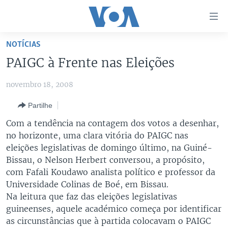
Links
de
Acesso
NOTÍCIAS
Ir
NOTÍCIAS
PAIGC à Frente nas Eleições
para
AFRICA AGORA
ANGOLA
artigo
novembro 18, 2008
principal
SAÚDE EM FOCO
MOÇAMBIQUE
Ir
Partilhe
VÍDEO
ESTADOS UNIDOS
para
Com a tendência na contagem dos votos a desenhar,
Navegação
ÁUDIO
GUINÉ-BISSAU
VÍDEOS
no horizonte, uma clara vitória do PAIGC nas
principal
ENTRETENIMENTO
ÁFRICA E MUNDO
VOA60 ÁFRICA
eleições legislativas de domingo último, na Guiné-
Ir
Bissau, o Nelson Herbert conversou, a propósito,
para
BRASIL
VOA 60 CLIMA
com Fafali Koudawo analista político e professor da
SIGA-NOS
Pesquisa
DOSSIERS ESPECIAIS
VOA60 MUNDO
Universidade Colinas de Boé, em Bissau.
Na leitura que faz das eleições legislativas
DESPORTO
PASSADEIRA VERMELHA
guineenses, aquele académico começa por identificar
as circunstâncias que à partida colocavam o PAIGC
Línguas