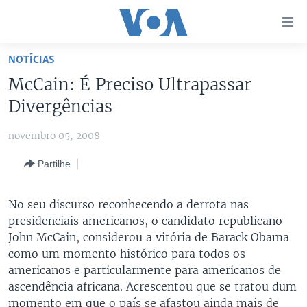
Links
de
Acesso
NOTÍCIAS
Ir
NOTÍCIAS
McCain: É Preciso Ultrapassar
para
AFRICA AGORA
ANGOLA
Divergências
artigo
principal
SAÚDE EM FOCO
MOÇAMBIQUE
novembro 05, 2008
Ir
VÍDEO
ESTADOS UNIDOS
para
Partilhe
Navegação
ÁUDIO
GUINÉ-BISSAU
VÍDEOS
principal
ENTRETENIMENTO
ÁFRICA E MUNDO
VOA60 ÁFRICA
No seu discurso reconhecendo a derrota nas
Ir
presidenciais americanos, o candidato republicano
para
BRASIL
VOA 60 CLIMA
SIGA-NOS
John McCain, considerou a vitória de Barack Obama
Pesquisa
DOSSIERS ESPECIAIS
VOA60 MUNDO
como um momento histórico para todos os
americanos e particularmente para americanos de
DESPORTO
PASSADEIRA VERMELHA
ascendência africana. Acrescentou que se tratou dum
Línguas
momento em que o país se afastou ainda mais de