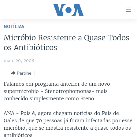
Links
de
Acesso
NOTÍCIAS
Ir
NOTÍCIAS
Micróbio Resistente a Quase Todos
para
AFRICA AGORA
ANGOLA
os Antibióticos
artigo
principal
SAÚDE EM FOCO
MOÇAMBIQUE
maio 20, 2008
Ir
VÍDEO
ESTADOS UNIDOS
para
Partilhe
Navegação
ÁUDIO
GUINÉ-BISSAU
VÍDEOS
Falamos em programa anterior de um novo
principal
ENTRETENIMENTO
ÁFRICA E MUNDO
VOA60 ÁFRICA
supermicrobio - Stenotrophomonas- mais
Ir
conhecido simplesmente como Steno.
para
BRASIL
VOA 60 CLIMA
SIGA-NOS
Pesquisa
DOSSIERS ESPECIAIS
VOA60 MUNDO
ANA - Pois é, agora chegam noticias do País de
Gales de que 70 pessoas já foram infectadas por esse
DESPORTO
PASSADEIRA VERMELHA
micróbio, que se mostra resistente a quase todos os
Línguas
antibióticos.