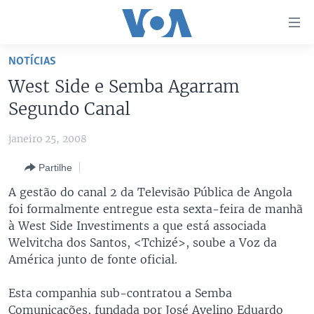
Links
de
Acesso
NOTÍCIAS
Ir
NOTÍCIAS
West Side e Semba Agarram
para
AFRICA AGORA
ANGOLA
Segundo Canal
artigo
principal
SAÚDE EM FOCO
MOÇAMBIQUE
janeiro 25, 2008
Ir
VÍDEO
ESTADOS UNIDOS
para
Partilhe
Navegação
ÁUDIO
GUINÉ-BISSAU
VÍDEOS
A gestão do canal 2 da Televisão Pública de Angola
principal
ENTRETENIMENTO
ÁFRICA E MUNDO
VOA60 ÁFRICA
foi formalmente entregue esta sexta-feira de manhã
Ir
à West Side Investiments a que está associada
para
BRASIL
VOA 60 CLIMA
SIGA-NOS
Welvitcha dos Santos, <Tchizé>, soube a Voz da
Pesquisa
DOSSIERS ESPECIAIS
VOA60 MUNDO
América junto de fonte oficial.
DESPORTO
PASSADEIRA VERMELHA
Esta companhia sub-contratou a Semba
Línguas
Comunicações, fundada por José Avelino Eduardo