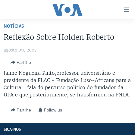
Links
de
Acesso
NOTÍCIAS
Ir
NOTÍCIAS
Reflexão Sobre Holden Roberto
para
AFRICA AGORA
ANGOLA
artigo
agosto 09, 2007
principal
SAÚDE EM FOCO
MOÇAMBIQUE
Ir
Partilhe
VÍDEO
ESTADOS UNIDOS
para
Jaime Nogueira Pinto,professor universitário e
Navegação
ÁUDIO
GUINÉ-BISSAU
VÍDEOS
presidente da FLAC - Fundação Luso-Africana para a
principal
ENTRETENIMENTO
ÁFRICA E MUNDO
VOA60 ÁFRICA
Cultura - fala do percurso político do fundador da
Ir
UPA e que,posteriormente, se transformou na FNLA.
para
BRASIL
VOA 60 CLIMA
SIGA-NOS
Pesquisa
DOSSIERS ESPECIAIS
VOA60 MUNDO
Partilhe
Follow us
DESPORTO
PASSADEIRA VERMELHA
SIGA-NOS
Línguas