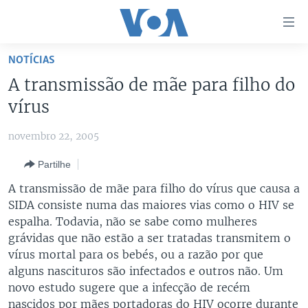
Links
de
Acesso
NOTÍCIAS
Ir
NOTÍCIAS
A transmissão de mãe para filho do
para
AFRICA AGORA
ANGOLA
vírus
artigo
principal
SAÚDE EM FOCO
MOÇAMBIQUE
novembro 22, 2005
Ir
VÍDEO
ESTADOS UNIDOS
para
Partilhe
Navegação
ÁUDIO
GUINÉ-BISSAU
VÍDEOS
A transmissão de mãe para filho do vírus que causa a
principal
ENTRETENIMENTO
ÁFRICA E MUNDO
VOA60 ÁFRICA
SIDA consiste numa das maiores vias como o HIV se
Ir
espalha. Todavia, não se sabe como mulheres
para
BRASIL
VOA 60 CLIMA
SIGA-NOS
grávidas que não estão a ser tratadas transmitem o
Pesquisa
DOSSIERS ESPECIAIS
VOA60 MUNDO
vírus mortal para os bebés, ou a razão por que
alguns nascituros são infectados e outros não. Um
DESPORTO
PASSADEIRA VERMELHA
novo estudo sugere que a infecção de recém
Línguas
nascidos por mães portadoras do HIV ocorre durante