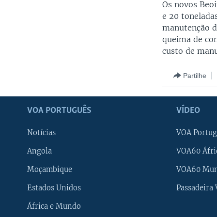
Os novos Beoi
e 20 tonelad
manutenção do
queima de com
custo de manu
Partilhe
VOA PORTUGUÊS
VÍDEO
Notícias
VOA Portug
Angola
VOA60 Áfri
Moçambique
VOA60 Mu
Estados Unidos
Passadeira
África e Mundo