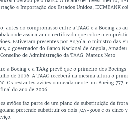
bancos liderado pelo Banco Africano de Investimento, BAI
rtação e Importação dos Estados Unidos, EXIMBANK cob
ito, antes do compromisso entre a TAAG e a Boeing as au
bak onde assinaram o certificado que cobre o emprésti
iões. Estiveram presentes por Angola, o ministro das Fi
is, o governador do Banco Nacional de Angola, Amadeu 
 Conselho de Administração da TAAG, Mateus Neto.
tre a Boeing e a TAAg prevê que o primeiro dos Boeings 
ulho de 2006. A TAAG receberá na mesma altura o prime
00. Os restantes aviões nomeadamente um Boeing 777, e
 final do ano de 2006.
es aviões faz parte de um plano de substituição da frot
olana pretende substituir os dois 747-300s e os cinco 
viço.