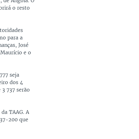
, de Angola. O
rirá o resto
toridades
mo para a
nanças, José
Maurício e o
777 seja
iro dos 4
 3 737 serão
a da TAAG. A
737-200 que