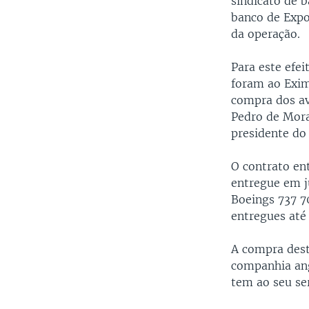
sindicato de 
banco de Expo
da operação.
Para este efe
foram ao Exim
compra dos av
Pedro de Mora
presidente do
O contrato en
entregue em j
Boeings 737 7
entregues até
A compra dest
companhia ang
tem ao seu ser