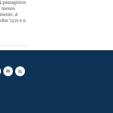
3 passageiros
m menos
lmente. A
elho 747s e o