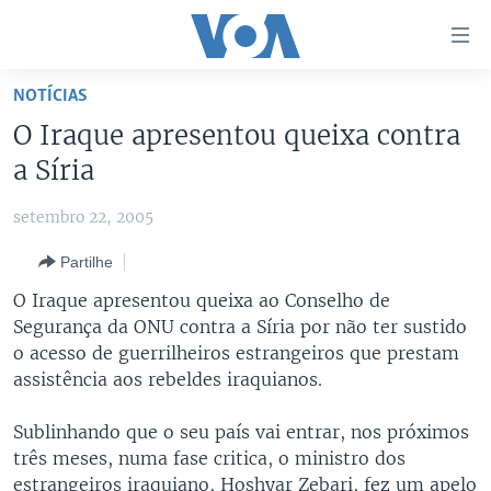
Links
de
Acesso
NOTÍCIAS
Ir
NOTÍCIAS
O Iraque apresentou queixa contra
para
AFRICA AGORA
ANGOLA
a Síria
artigo
principal
SAÚDE EM FOCO
MOÇAMBIQUE
setembro 22, 2005
Ir
VÍDEO
ESTADOS UNIDOS
para
Partilhe
Navegação
ÁUDIO
GUINÉ-BISSAU
VÍDEOS
O Iraque apresentou queixa ao Conselho de
principal
ENTRETENIMENTO
ÁFRICA E MUNDO
VOA60 ÁFRICA
Segurança da ONU contra a Síria por não ter sustido
Ir
o acesso de guerrilheiros estrangeiros que prestam
para
BRASIL
VOA 60 CLIMA
SIGA-NOS
assistência aos rebeldes iraquianos.
Pesquisa
DOSSIERS ESPECIAIS
VOA60 MUNDO
Sublinhando que o seu país vai entrar, nos próximos
DESPORTO
PASSADEIRA VERMELHA
três meses, numa fase critica, o ministro dos
Línguas
estrangeiros iraquiano, Hoshyar Zebari, fez um apelo