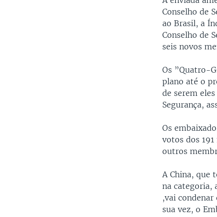
A enviada am
Conselho de S
ao Brasil, a 
Conselho de S
seis novos m
Os ”Quatro-Gr
plano até o p
de serem ele
Segurança, as
Os embaixador
votos dos 191
outros membro
A China, que 
na categoria,
,vai condenar
sua vez, o Em