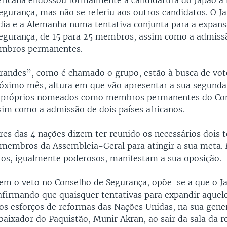
ericana endossou formalmente a candidatura do Japão 
egurança, mas não se referiu aos outros candidatos. O J
Índia e a Alemanha numa tentativa conjunta para a expan
egurança, de 15 para 25 membros, assim como a admiss
embros permanentes.
andes”, como é chamado o grupo, estão à busca de vot
róximo mês, altura em que vão apresentar a sua segunda
s próprios nomeados como membros permanentes do Co
sim como a admissão de dois países africanos.
es das 4 nações dizem ter reunido os necessários dois t
 membros da Assembleia-Geral para atingir a sua meta. 
s, igualmente poderosos, manifestam a sua oposição.
tem o veto no Conselho de Segurança, opõe-se a que o J
 afirmando que quaisquer tentativas para expandir aque
 os esforços de reformas das Nações Unidas, na sua gener
baixador do Paquistão, Munir Akran, ao sair da sala da r