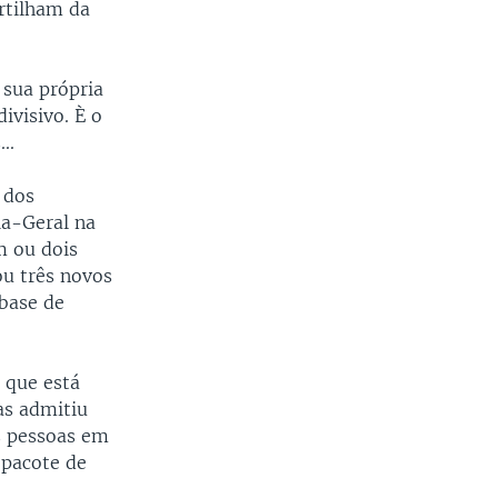
artilham da
 sua própria
ivisivo. È o
..
 dos
ia-Geral na
m ou dois
u três novos
base de
 que está
as admitiu
s pessoas em
 pacote de