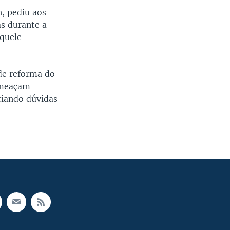
n, pediu aos
s durante a
aquele
de reforma do
ameaçam
riando dúvidas