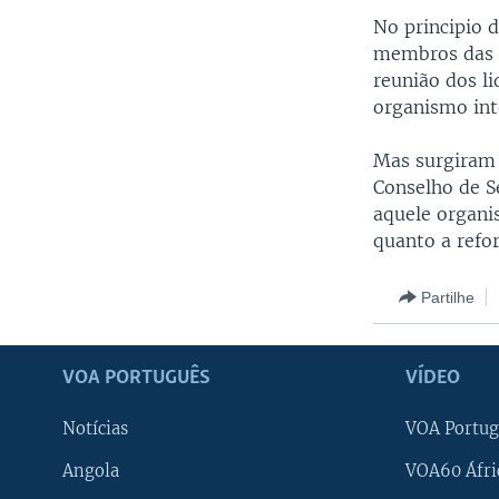
No principio 
membros das N
reunião dos l
organismo int
Mas surgiram 
Conselho de S
aquele organi
quanto a refo
Partilhe
VOA PORTUGUÊS
VÍDEO
Notícias
VOA Portug
Angola
VOA60 Áfri