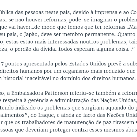
pública das pessoas neste país, devido à imprensa e ao C
as...se não houver reformas, pode-se imaginar o proble
 que vai haver...de modo que temos que ter reformas...Ma
seu país, o Japão, deve ser membro permanente...Quanto
o, estas estão mais interessadas noutros problemas, ta
eza, o perdão da dívida...todos esperam alguma coisa...”
 7 pontos apresentada pelos Estados Unidos prevê a subs
direitos humanos por um organismo mais reduzido que
 historial inaceitável no domínio dos direitos humanos.
so, a Embaixadora Patterson referiu-se também a refor
e respeita à gerência e administração das Nações Unidas
 tendo indicado os problemas que surgiram aquando do
 alimentos”, do Iraque, e ainda ao facto das Nações Uni
r que os trabalhadores de manutenção de paz tirassem
essoas que deveriam proteger contra esses mesmos abus