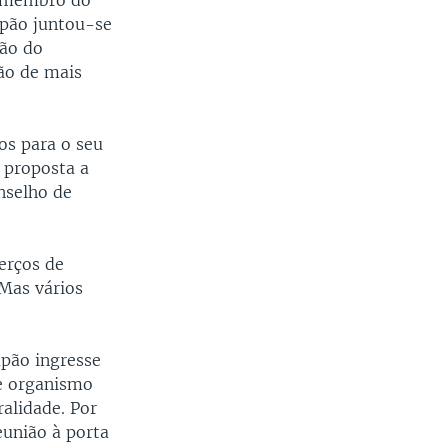
a membro do
apão juntou-se
são do
ão de mais
os para o seu
 proposta a
nselho de
erços de
Mas vários
apão ingresse
le organismo
alidade. Por
eunião à porta