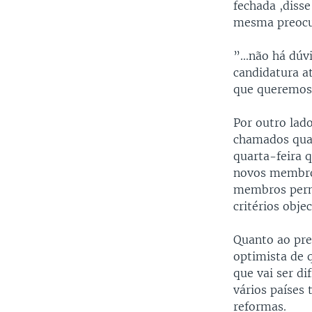
fechada ,disse
mesma preocu
”...não há dú
candidatura at
que queremos e
Por outro lad
chamados quat
quarta-feira 
novos membros
membros perm
critérios objec
Quanto ao pre
optimista de 
que vai ser d
vários países
reformas.