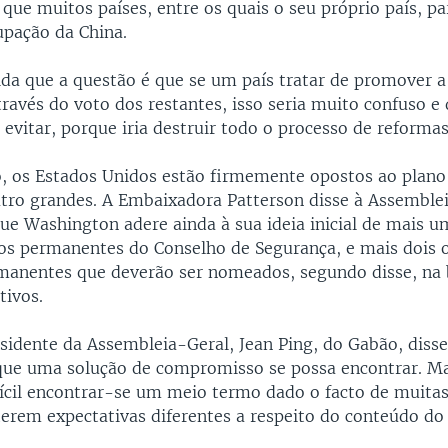
 que muitos países, entre os quais o seu próprio país, p
pação da China.
vida que a questão é que se um país tratar de promover a
ravés do voto dos restantes, isso seria muito confuso e d
vitar, porque iria destruir todo o processo de reformas.
o, os Estados Unidos estão firmemente opostos ao plano
ro grandes. A Embaixadora Patterson disse à Assemble
que Washington adere ainda à sua ideia inicial de mais u
 permanentes do Conselho de Segurança, e mais dois o
anentes que deverão ser nomeados, segundo disse, na 
tivos.
sidente da Assembleia-Geral, Jean Ping, do Gabão, disse
que uma solução de compromisso se possa encontrar. M
ifícil encontrar-se um meio termo dado o facto de muita
 terem expectativas diferentes a respeito do conteúdo do