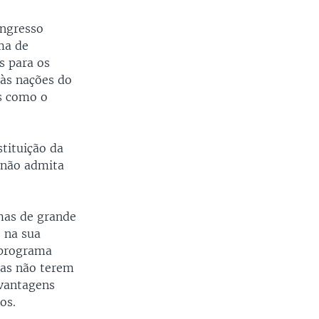
ongresso
ma de
s para os
 às nações do
is como o
tituição da
 não admita
mas de grande
, na sua
 programa
das não terem
 vantagens
os.