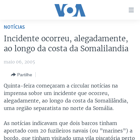
Links
de
Acesso
NOTÍCIAS
Ir
NOTÍCIAS
Incidente ocorreu, alegadamente,
para
AFRICA AGORA
ANGOLA
ao longo da costa da Somalilandia
artigo
principal
SAÚDE EM FOCO
MOÇAMBIQUE
maio 06, 2005
Ir
VÍDEO
ESTADOS UNIDOS
para
Partilhe
Navegação
ÁUDIO
GUINÉ-BISSAU
VÍDEOS
Quinta-feira começaram a circular notícias na
principal
ENTRETENIMENTO
ÁFRICA E MUNDO
VOA60 ÁFRICA
imprensa sobre um incidente que ocorreu,
Ir
alegadamente, ao longo da costa da Somalilândia,
para
BRASIL
VOA 60 CLIMA
SIGA-NOS
uma região separatista no norte da Somália.
Pesquisa
DOSSIERS ESPECIAIS
VOA60 MUNDO
As notícias indicavam que dois barcos tinham
DESPORTO
PASSADEIRA VERMELHA
aportado com 20 fuzileiros navais (ou ”marines”) a
Línguas
bordo, que tinham visitado uma vila piscatória perto