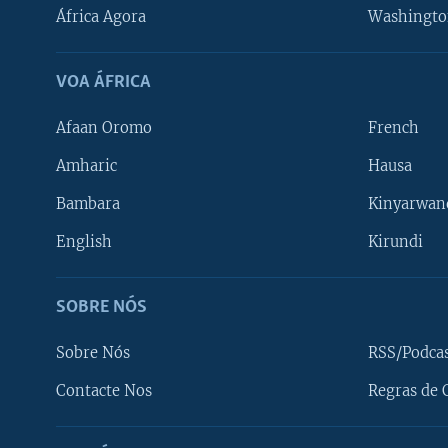
África Agora
Washingto
VOA ÁFRICA
Afaan Oromo
French
Amharic
Hausa
Bambara
Kinyarwan
English
Kirundi
SOBRE NÓS
Sobre Nós
RSS/Podca
Contacte Nos
Regras de 
SIGA-NOS