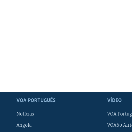
VOA PORTUGUÊS
VÍDEO
Notícias
VOA Portug
Angola
VOA60 Áfri