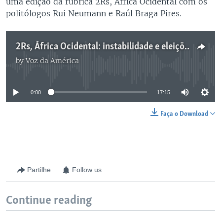
uma edição da rubrica 2Rs, África Ocidental com os
politólogos Rui Neumann e Raúl Braga Pires.
2Rs, África Ocidental: instabilidade e eleiçōes na RCA
by
Voz da América
No media source currently available
0:00
17:15
Faça o Download
Partilhe
Follow us
Continue reading